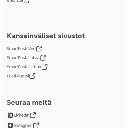
Medialle
Kansainväliset sivustot
SmartPosti Viro
SmartPosti Latvia
SmartPosti Liettua
Posti Ruotsi
Seuraa meitä
LinkedIn
Instagram