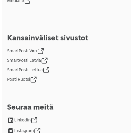
Medialle
Kansainväliset sivustot
SmartPosti Viro
SmartPosti Latvia
SmartPosti Liettua
Posti Ruotsi
Seuraa meitä
LinkedIn
Instagram