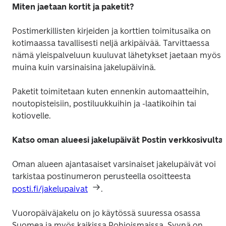
Miten jaetaan kortit ja paketit?
Postimerkillisten kirjeiden ja korttien toimitusaika on 
kotimaassa tavallisesti neljä arkipäivää. Tarvittaessa 
nämä yleispalveluun kuuluvat lähetykset jaetaan myös 
muina kuin varsinaisina jakelupäivinä.
Paketit toimitetaan kuten ennenkin automaatteihin, 
noutopisteisiin, postiluukkuihin ja -laatikoihin tai 
kotiovelle.
Katso oman alueesi jakelupäivät Postin verkkosivulta
Oman alueen ajantasaiset varsinaiset jakelupäivät voi 
tarkistaa postinumeron perusteella osoitteesta 
posti.fi/jakelupaivat
.
Vuoropäiväjakelu on jo käytössä suuressa osassa 
Suomea ja myös kaikissa Pohjoismaissa. Syynä on 