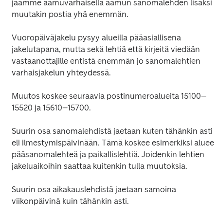
jaamme aamuvarhaisella aamun sanomalehden lisäksi 
muutakin postia yhä enemmän.
Vuoropäiväjakelu pysyy alueilla pääasiallisena 
jakelutapana, mutta sekä lehtiä että kirjeitä viedään 
vastaanottajille entistä enemmän jo sanomalehtien 
varhaisjakelun yhteydessä.
Muutos koskee seuraavia postinumeroalueita 15100–
15520 ja 15610–15700.
Suurin osa sanomalehdistä jaetaan kuten tähänkin asti 
eli ilmestymispäivinään. Tämä koskee esimerkiksi alueen
pääsanomalehteä ja paikallislehtiä. Joidenkin lehtien 
jakeluaikoihin saattaa kuitenkin tulla muutoksia.
Suurin osa aikakauslehdistä jaetaan samoina 
viikonpäivinä kuin tähänkin asti.