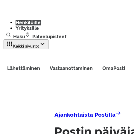
Henkilöille
Yrityksille
Haku
Palvelupisteet
Kaikki sivustot
Lähettäminen
Vastaanottaminen
OmaPosti
Ajankohtaista Postilla
Postin päiväj