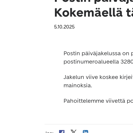
Kokemäellä 
5.10.2025
Postin päiväjakelussa on p
postinumeroalueella 3280
Jakelun viive koskee kirje
mainoksia.
Pahoittelemme viivettä p