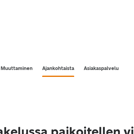
Muuttaminen
Ajankohtaista
Asiakaspalvelu
akelussa paikoitellen v