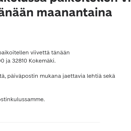
tänään maanantaina
aikoitellen viivettä tänään 
0 ja 32810 Kokemäki. 
itä, päiväpostin mukana jaettavia lehtiä sekä 
ostinkulussamme.