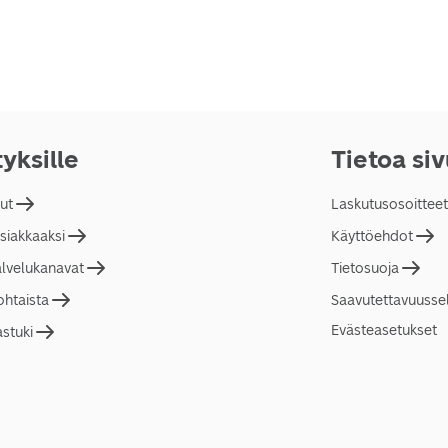
tyksille
Tietoa si
lut
Laskutusosoitteet
asiakkaaksi
Käyttöehdot
alvelukanavat
Tietosuoja
ohtaista
Saavutettavuusse
Evästeasetukset
astuki