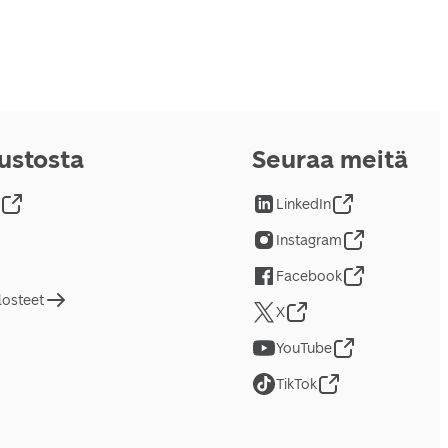
vustosta
Seuraa meitä
LinkedIn
Instagram
Facebook
losteet
X
YouTube
TikTok