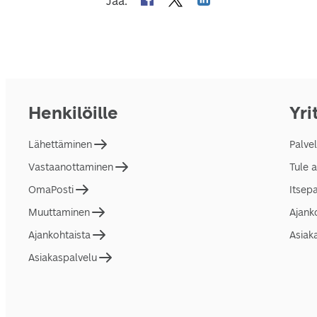
Jaa
:
Henkilöille
Yri
Lähettäminen
Palve
Vastaanottaminen
Tule 
OmaPosti
Itsep
Muuttaminen
Ajank
Ajankohtaista
Asiak
Asiakaspalvelu