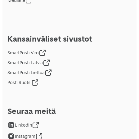
Medialle
Kansainväliset sivustot
SmartPosti Viro
SmartPosti Latvia
SmartPosti Liettua
Posti Ruotsi
Seuraa meitä
LinkedIn
Instagram