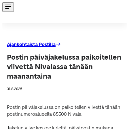
Ajankohtaista Postilla
Postin päiväjakelussa paikoitellen
viivettä Nivalassa tänään
maanantaina
31.8.2025
Postin päiväjakelussa on paikoitellen viivettä tänään 
postinumeroalueella 85500 Nivala.
Jakelun viive koskee kirjeitä, päiväpostin mukana 