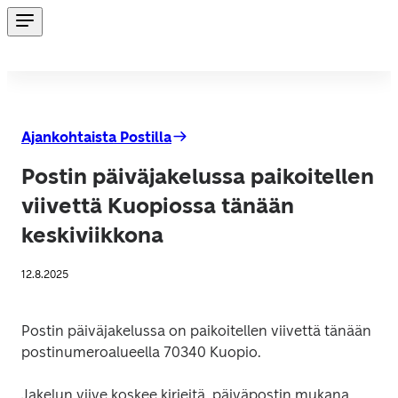
Ajankohtaista Postilla
Postin päiväjakelussa paikoitellen
viivettä Kuopiossa tänään
keskiviikkona
12.8.2025
Postin päiväjakelussa on paikoitellen viivettä tänään 
postinumeroalueella 70340 Kuopio.
Jakelun viive koskee kirjeitä, päiväpostin mukana 