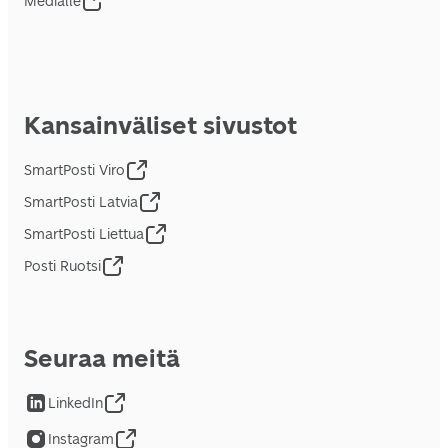
Medialle
Kansainväliset sivustot
SmartPosti Viro
SmartPosti Latvia
SmartPosti Liettua
Posti Ruotsi
Seuraa meitä
LinkedIn
Instagram