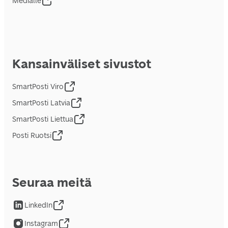
Medialle
Kansainväliset sivustot
SmartPosti Viro
SmartPosti Latvia
SmartPosti Liettua
Posti Ruotsi
Seuraa meitä
LinkedIn
Instagram