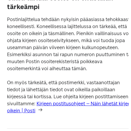
tärkeämpi
Postinlajittelua tehdään nykyisin pääasiassa tehokkaasti 
koneellisesti. Koneellisessa lajittelussa on tärkeää, että 
osoite on oikein ja täsmällinen. Pienikin vaillinaisuus voi 
ohjata kirjeen osoiteselvitykseen, mikä voi tuoda jopa 
useamman päivän viiveen kirjeen kulkunopeuteen. 
Esimerkiksi asunnon tai rapun numeron puuttuminen tai
muuten Postin osoiterekisteristä poikkeava 
osoitemerkintä voi aiheuttaa tämän.
On myös tärkeätä, että postimerkki, vastaanottajan 
tiedot ja lähettäjän tiedot ovat oikeilla paikoillaan 
kirjeessä tai kortissa. Lue ohjeita kirjeen postittamiseen 
sivuiltamme: 
Kirjeen postitusohjeet – Näin lähetät kirjee
oikein | Posti