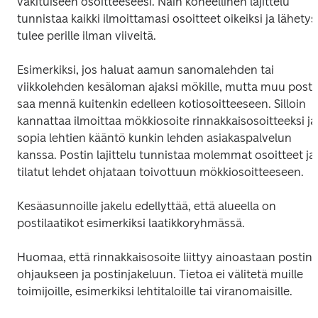
vakituiseen osoitteeseesi. Näin koneellinen lajittelu 
tunnistaa kaikki ilmoittamasi osoitteet oikeiksi ja lähetys 
tulee perille ilman viiveitä.
Esimerkiksi, jos haluat aamun sanomalehden tai 
viikkolehden kesäloman ajaksi mökille, mutta muu posti 
saa mennä kuitenkin edelleen kotiosoitteeseen. Silloin 
kannattaa ilmoittaa mökkiosoite rinnakkaisosoitteeksi ja 
sopia lehtien kääntö kunkin lehden asiakaspalvelun 
kanssa. Postin lajittelu tunnistaa molemmat osoitteet ja 
tilatut lehdet ohjataan toivottuun mökkiosoitteeseen.
Kesäasunnoille jakelu edellyttää, että alueella on 
postilaatikot esimerkiksi laatikkoryhmässä.
Huomaa, että rinnakkaisosoite liittyy ainoastaan postin 
ohjaukseen ja postinjakeluun. Tietoa ei välitetä muille 
toimijoille, esimerkiksi lehtitaloille tai viranomaisille.