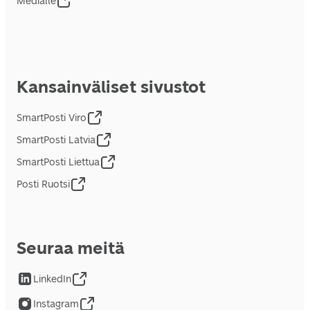
Medialle
Kansainväliset sivustot
SmartPosti Viro
SmartPosti Latvia
SmartPosti Liettua
Posti Ruotsi
Seuraa meitä
LinkedIn
Instagram