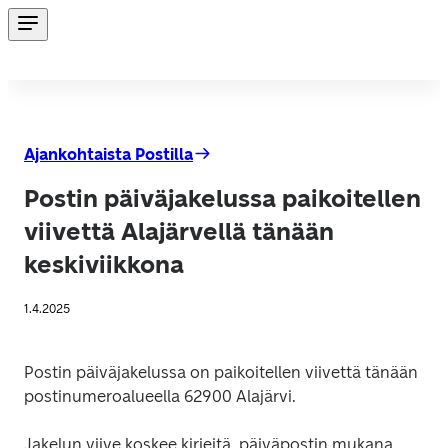
Ajankohtaista Postilla
Postin päiväjakelussa paikoitellen
viivettä Alajärvellä tänään
keskiviikkona
1.4.2025
Postin päiväjakelussa on paikoitellen viivettä tänään 
postinumeroalueella 62900 Alajärvi.
Jakelun viive koskee kirjeitä, päiväpostin mukana 