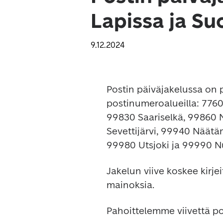
Lapissa ja Su
9.12.2024
Postin päiväjakelussa on p
postinumeroalueilla: 7760
99830 Saariselkä, 99860 
Sevettijärvi, 99940 Näät
99980 Utsjoki ja 99990 
Jakelun viive koskee kirje
mainoksia.
Pahoittelemme viivettä p