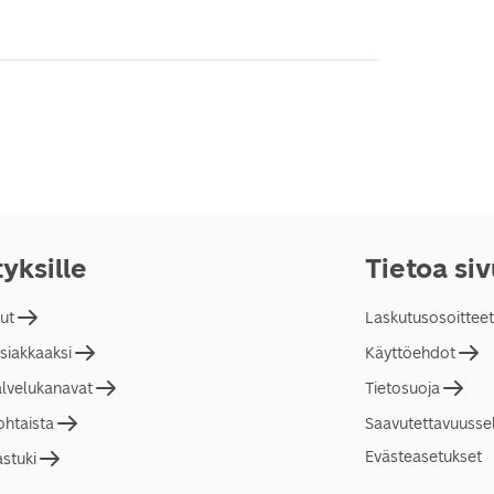
tyksille
Tietoa si
lut
Laskutusosoitteet
asiakkaaksi
Käyttöehdot
alvelukanavat
Tietosuoja
ohtaista
Saavutettavuusse
Evästeasetukset
astuki