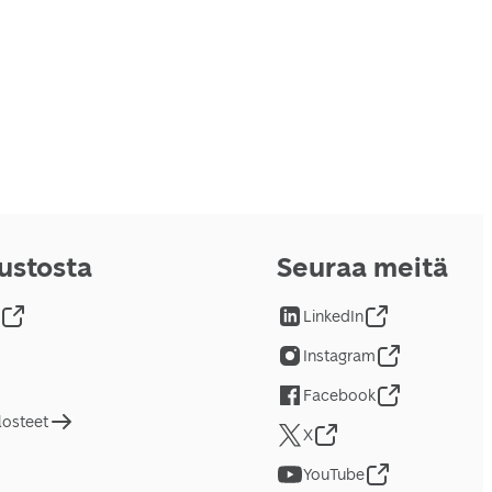
vustosta
Seuraa meitä
LinkedIn
Instagram
Facebook
losteet
X
YouTube