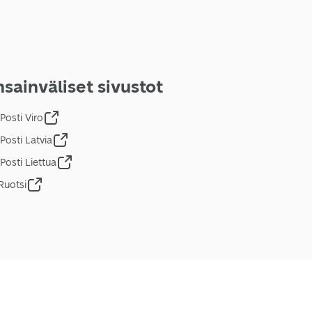
sainväliset sivustot
Posti Viro
Posti Latvia
Posti Liettua
Ruotsi