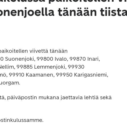
onenjoella tänään tiist
aikoitellen viivettä tänään 
0 Suonenjoki, 99800 Ivalo, 99870 Inari, 
Nellim, 99885 Lemmenjoki, 99930 
ämö, 99910 Kaamanen, 99950 Karigasniemi, 
Nuorgam.
itä, päiväpostin mukana jaettavia lehtiä sekä 
ostinkulussamme.