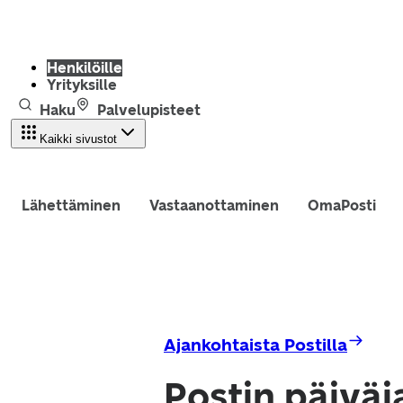
Henkilöille
Yrityksille
Haku
Palvelupisteet
Kaikki sivustot
Lähettäminen
Vastaanottaminen
OmaPosti
Ajankohtaista Postilla
Postin päiväj