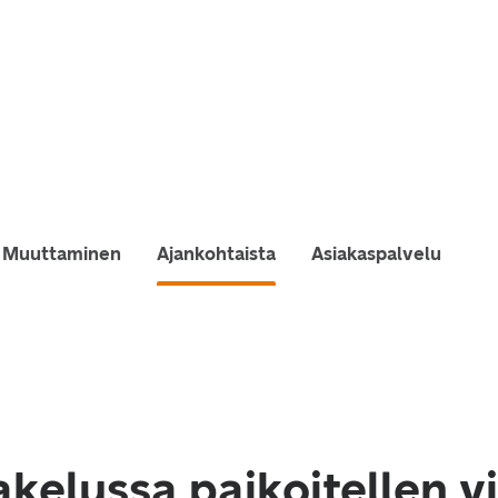
Muuttaminen
Ajankohtaista
Asiakaspalvelu
akelussa paikoitellen v