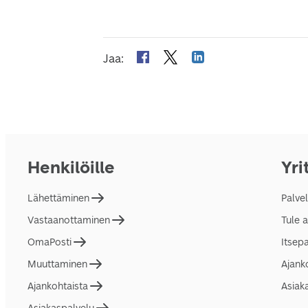
Jaa
:
Henkilöille
Yri
Lähettäminen
Palve
Vastaanottaminen
Tule 
OmaPosti
Itsep
Muuttaminen
Ajank
Ajankohtaista
Asiak