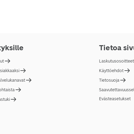
tyksille
Tietoa si
lut
Laskutusosoitteet
asiakkaaksi
Käyttöehdot
alvelukanavat
Tietosuoja
ohtaista
Saavutettavuusse
Evästeasetukset
astuki