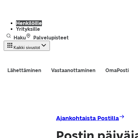
Henkilöille
Yrityksille
Haku
Palvelupisteet
Kaikki sivustot
Lähettäminen
Vastaanottaminen
OmaPosti
Ajankohtaista Postilla
Postin päiväj