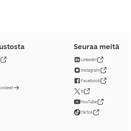
vustosta
Seuraa meitä
LinkedIn
Instagram
Facebook
losteet
X
YouTube
TikTok