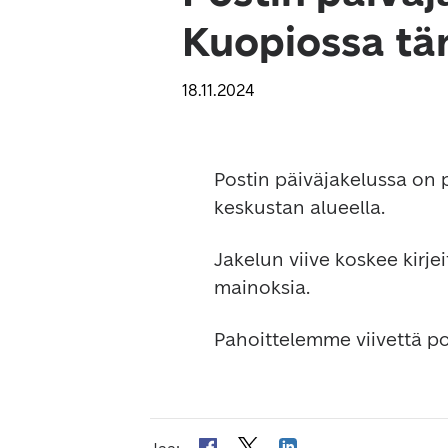
Kuopiossa tän
18.11.2024
Postin päiväjakelussa on p
keskustan alueella.
Jakelun viive koskee kirje
mainoksia.
Pahoittelemme viivettä p