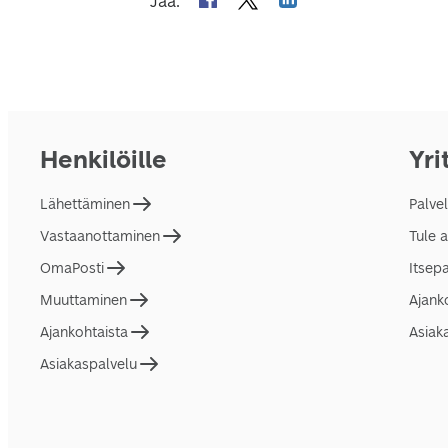
Jaa
:
Henkilöille
Yri
Lähettäminen
Palve
Vastaanottaminen
Tule 
OmaPosti
Itsep
Muuttaminen
Ajank
Ajankohtaista
Asiak
Asiakaspalvelu