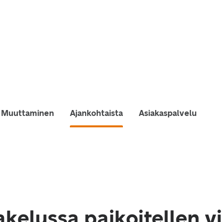
Muuttaminen
Ajankohtaista
Asiakaspalvelu
akelussa paikoitellen v