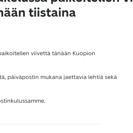
ään tiistaina
aikoitellen viivettä tänään Kuopion 
itä, päiväpostin mukana jaettavia lehtiä sekä 
ostinkulussamme.