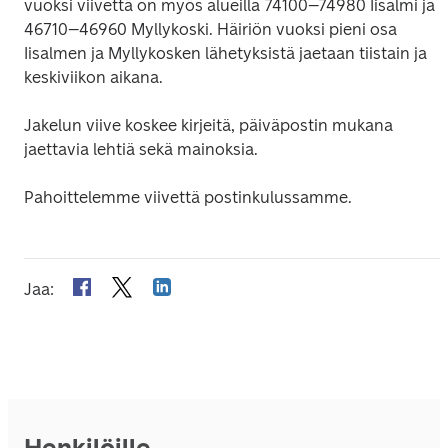
vuoksi viivettä on myös alueilla 74100–74980 Iisalmi ja 
46710–46960 Myllykoski. Häiriön vuoksi pieni osa 
Iisalmen ja Myllykosken lähetyksistä jaetaan tiistain ja 
keskiviikon aikana.
Jakelun viive koskee kirjeitä, päiväpostin mukana 
jaettavia lehtiä sekä mainoksia.
Pahoittelemme viivettä postinkulussamme.
Jaa
:
Henkilöille