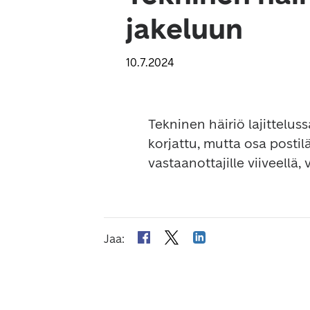
jakeluun
10.7.2024
Tekninen häiriö lajitteluss
korjattu, mutta osa postil
vastaanottajille viiveellä,
Jaa
: