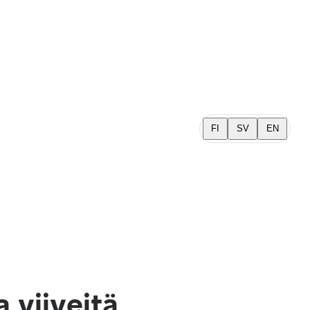
FI
SV
EN
a viiveitä