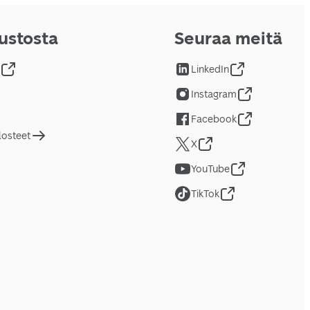
vustosta
Seuraa meitä
LinkedIn
Instagram
Facebook
losteet
X
YouTube
TikTok