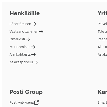
Henkilöille
Yri
Lähettäminen
Palve
Vastaanottaminen
Tule 
OmaPosti
Itsep
Muuttaminen
Ajank
Ajankohtaista
Asiak
Asiakaspalvelu
Posti Group
Kan
Posti yrityksenä
Smart