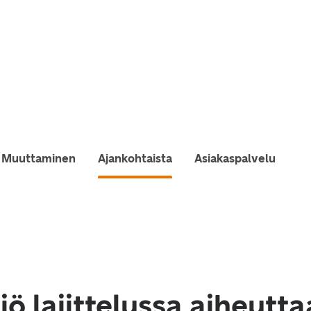
Muuttaminen
Ajankohtaista
Asiakaspalvelu
ö lajittelussa aiheutta