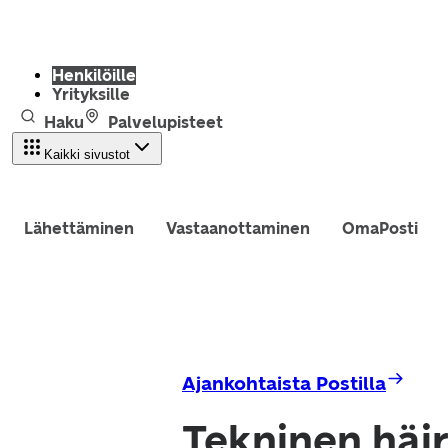
Henkilöille
Yrityksille
Haku
Palvelupisteet
Kaikki sivustot
Lähettäminen
Vastaanottaminen
OmaPosti
Ajankohtaista Postilla
Tekninen häiri