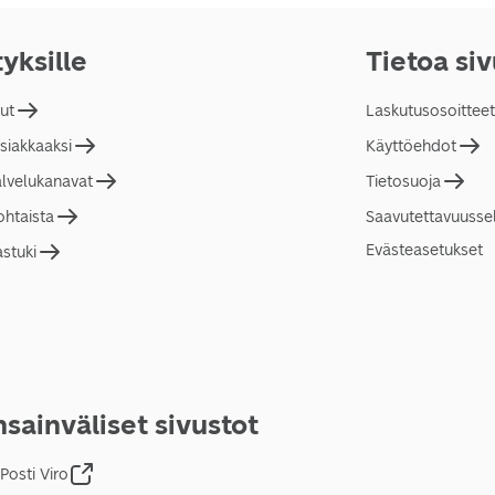
tyksille
Tietoa si
lut
Laskutusosoitteet
asiakkaaksi
Käyttöehdot
alvelukanavat
Tietosuoja
ohtaista
Saavutettavuusse
Evästeasetukset
astuki
sainväliset sivustot
Posti Viro