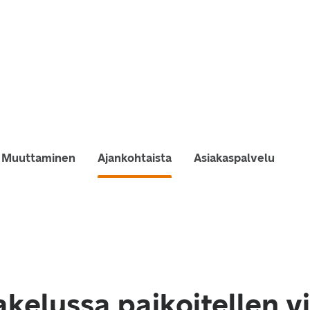
Muuttaminen
Ajankohtaista
Asiakaspalvelu
akelussa paikoitellen v