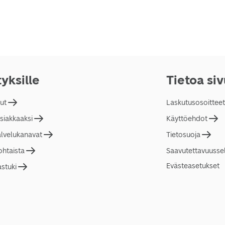
tyksille
Tietoa si
lut
Laskutusosoitteet
asiakkaaksi
Käyttöehdot
alvelukanavat
Tietosuoja
ohtaista
Saavutettavuusse
Evästeasetukset
astuki