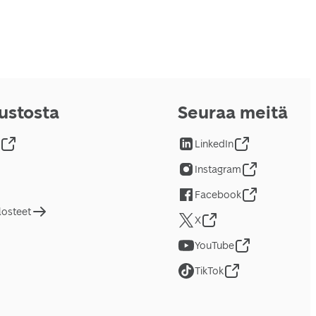
vustosta
Seuraa meitä
LinkedIn
Instagram
Facebook
losteet
X
YouTube
TikTok