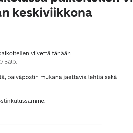
än keskiviikkona
aikoitellen viivettä tänään 
0 Salo.
itä, päiväpostin mukana jaettavia lehtiä sekä 
ostinkulussamme.