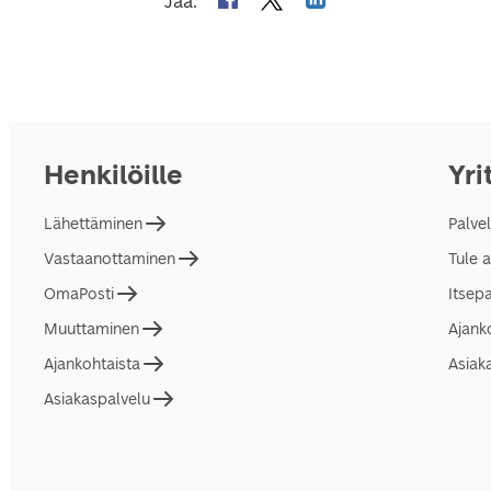
Jaa
:
Henkilöille
Yri
Lähettäminen
Palve
Vastaanottaminen
Tule 
OmaPosti
Itsep
Muuttaminen
Ajank
Ajankohtaista
Asiak
Asiakaspalvelu