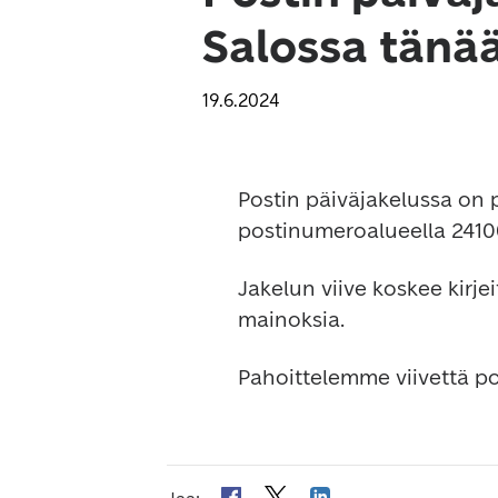
Salossa tänä
19.6.2024
Postin päiväjakelussa on p
postinumeroalueella 2410
Jakelun viive koskee kirje
mainoksia.
Pahoittelemme viivettä p