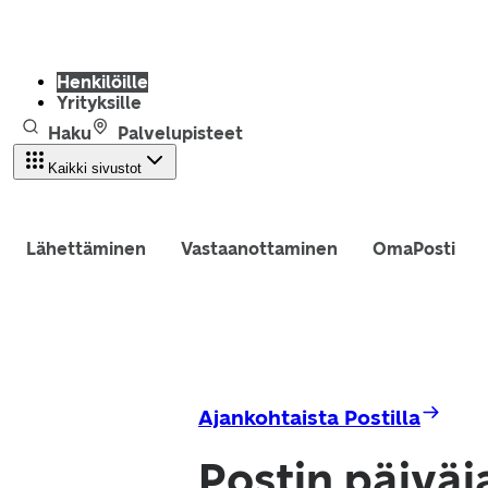
Henkilöille
Yrityksille
Haku
Palvelupisteet
Kaikki sivustot
Lähettäminen
Vastaanottaminen
OmaPosti
Ajankohtaista Postilla
Postin päiväj