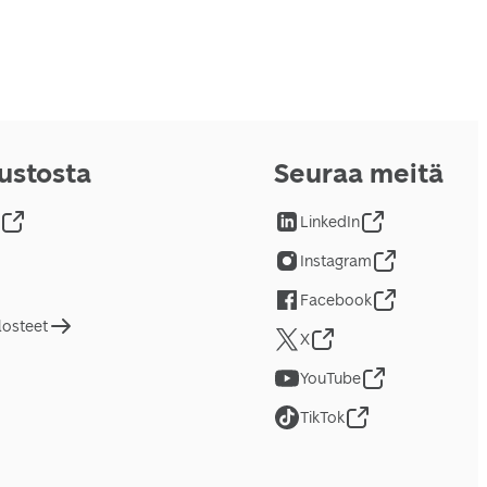
vustosta
Seuraa meitä
LinkedIn
Instagram
Facebook
losteet
X
YouTube
TikTok