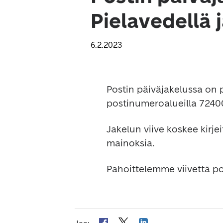
Pielavedellä
6.2.2023
Postin päiväjakelussa on p
postinumeroalueilla 72400
Jakelun viive koskee kirje
mainoksia.
Pahoittelemme viivettä p