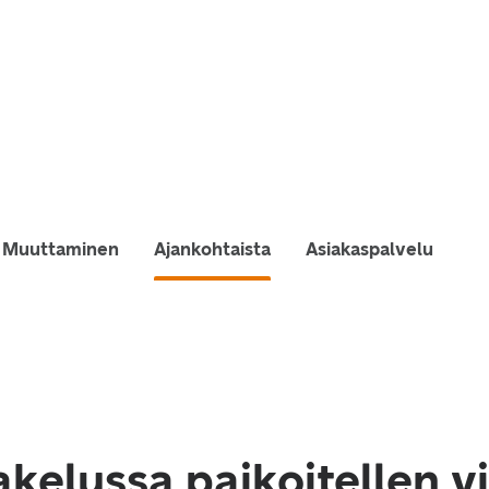
Muuttaminen
Ajankohtaista
Asiakaspalvelu
akelussa paikoitellen v