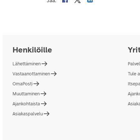
Jaa
:
Henkilöille
Yri
Lähettäminen
Palve
Vastaanottaminen
Tule 
OmaPosti
Itsep
Muuttaminen
Ajank
Ajankohtaista
Asiak
Asiakaspalvelu