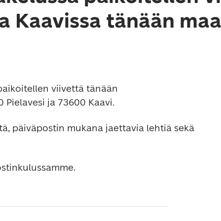
 ja Kaavissa tänään ma
aikoitellen viivettä tänään 
 Pielavesi ja 73600 Kaavi.
itä, päiväpostin mukana jaettavia lehtiä sekä 
ostinkulussamme.