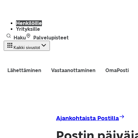
Henkilöille
Yrityksille
Haku
Palvelupisteet
Kaikki sivustot
Lähettäminen
Vastaanottaminen
OmaPosti
Ajankohtaista Postilla
Postin päiväj