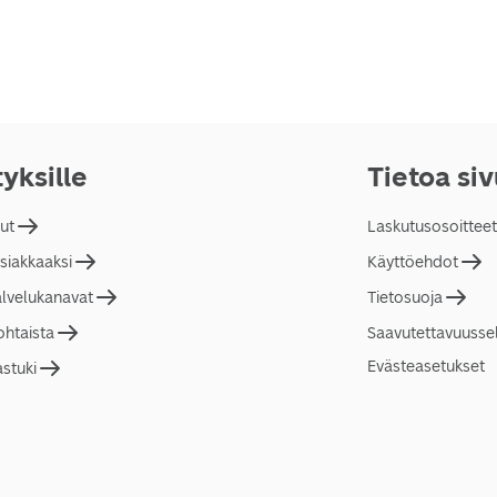
tyksille
Tietoa si
lut
Laskutusosoitteet
asiakkaaksi
Käyttöehdot
alvelukanavat
Tietosuoja
ohtaista
Saavutettavuusse
Evästeasetukset
astuki