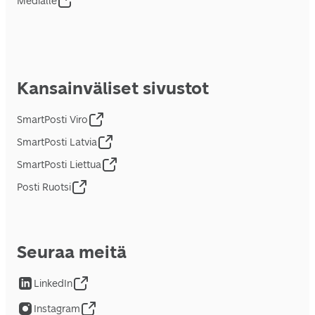
Medialle
Kansainväliset sivustot
SmartPosti Viro
SmartPosti Latvia
SmartPosti Liettua
Posti Ruotsi
Seuraa meitä
LinkedIn
Instagram