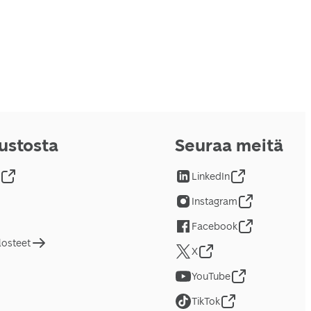
vustosta
Seuraa meitä
LinkedIn
Instagram
Facebook
losteet
X
YouTube
TikTok