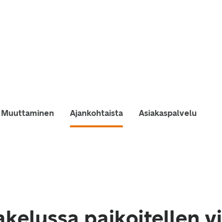
Muuttaminen
Ajankohtaista
Asiakaspalvelu
akelussa paikoitellen v