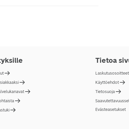
tyksille
Tietoa si
lut
Laskutusosoitteet
asiakkaaksi
Käyttöehdot
alvelukanavat
Tietosuoja
ohtaista
Saavutettavuusse
Evästeasetukset
astuki