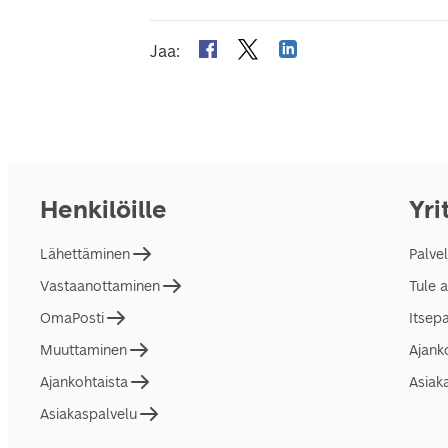
Jaa
:
Henkilöille
Yri
Lähettäminen
Palve
Vastaanottaminen
Tule 
OmaPosti
Itsep
Muuttaminen
Ajank
Ajankohtaista
Asiak
Asiakaspalvelu