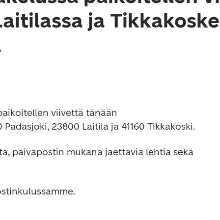
Laitilassa ja Tikkakosk
a
aikoitellen viivettä tänään 
Padasjoki, 23800 Laitila ja 41160 Tikkakoski.
itä, päiväpostin mukana jaettavia lehtiä sekä 
ostinkulussamme.