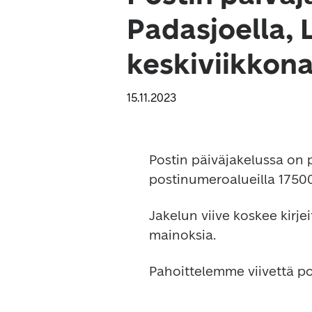
Padasjoella, 
keskiviikkon
15.11.2023
Postin päiväjakelussa on p
postinumeroalueilla 17500 
Jakelun viive koskee kirje
mainoksia.
Pahoittelemme viivettä p