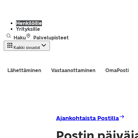
Henkilöille
Yrityksille
Haku
Palvelupisteet
Kaikki sivustot
Lähettäminen
Vastaanottaminen
OmaPosti
Ajankohtaista Postilla
Postin päiväj