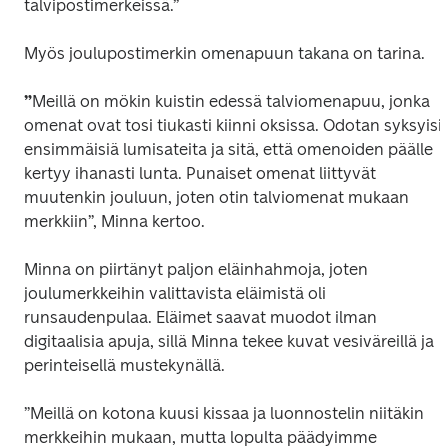
talvipostimerkeissä.”
Myös joulupostimerkin omenapuun takana on tarina.
”
Meillä on mökin kuistin edessä talviomenapuu, jonka 
omenat ovat tosi tiukasti kiinni oksissa. Odotan syksyisin
ensimmäisiä lumisateita ja sitä, että omenoiden päälle 
kertyy ihanasti lunta. Punaiset omenat liittyvät 
muutenkin jouluun, joten otin talviomenat mukaan 
merkkiin”, Minna kertoo.
Minna on piirtänyt paljon eläinhahmoja, joten 
joulumerkkeihin valittavista eläimistä oli 
runsaudenpulaa. Eläimet saavat muodot ilman 
digitaalisia apuja, sillä Minna tekee kuvat vesiväreillä ja 
perinteisellä mustekynällä.
”Meillä on kotona kuusi kissaa ja luonnostelin niitäkin 
merkkeihin mukaan, mutta lopulta päädyimme 