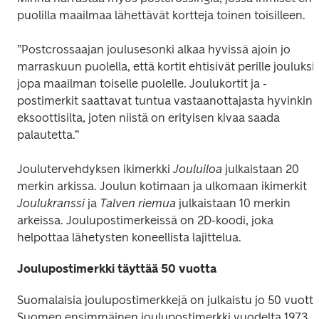
puolilla maailmaa lähettävät kortteja toinen toisilleen. 
”Postcrossaajan joulusesonki alkaa hyvissä ajoin jo 
marraskuun puolella, että kortit ehtisivät perille jouluksi 
jopa maailman toiselle puolelle. Joulukortit ja -
postimerkit saattavat tuntua vastaanottajasta hyvinkin 
eksoottisilta, joten niistä on erityisen kivaa saada 
palautetta.”
Joulutervehdyksen ikimerkki 
Jouluiloa
 julkaistaan 20 
merkin arkissa. Joulun kotimaan ja ulkomaan ikimerkit 
Joulukranssi 
ja 
Talven riemua
 julkaistaan 10 merkin 
arkeissa. Joulupostimerkeissä on 2D-koodi, joka 
helpottaa lähetysten koneellista lajittelua.
Joulupostimerkki täyttää 50 vuotta
Suomalaisia joulupostimerkkejä on julkaistu jo 50 vuotta.
Suomen ensimmäinen joulupostimerkki vuodelta 1973 