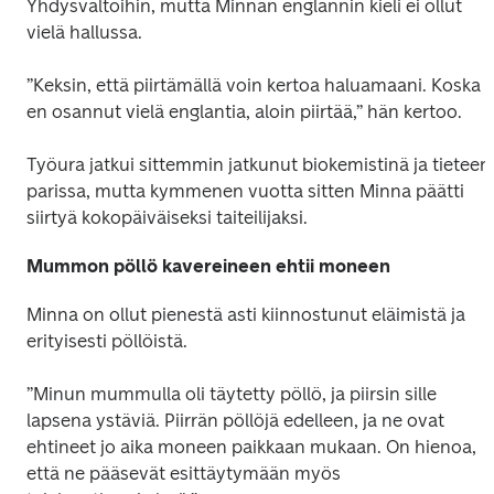
Yhdysvaltoihin, mutta Minnan englannin kieli ei ollut 
vielä hallussa.
”Keksin, että piirtämällä voin kertoa haluamaani. Koska 
en osannut vielä englantia, aloin piirtää,” hän kertoo.
Työura jatkui sittemmin jatkunut biokemistinä ja tieteen 
parissa, mutta kymmenen vuotta sitten Minna päätti 
siirtyä kokopäiväiseksi taiteilijaksi. 
Mummon pöllö kavereineen ehtii moneen
Minna on ollut pienestä asti kiinnostunut eläimistä ja 
erityisesti pöllöistä. 
”Minun mummulla oli täytetty pöllö, ja piirsin sille 
lapsena ystäviä. Piirrän pöllöjä edelleen, ja ne ovat 
ehtineet jo aika moneen paikkaan mukaan. On hienoa, 
että ne pääsevät esittäytymään myös 