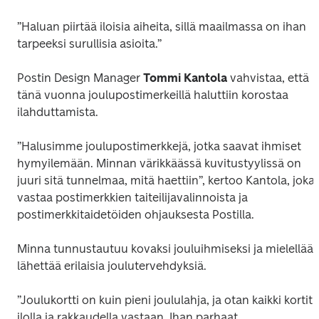
”Haluan piirtää iloisia aiheita, sillä maailmassa on ihan 
tarpeeksi surullisia asioita.”
Postin Design Manager 
Tommi Kantola
 vahvistaa, että 
tänä vuonna joulupostimerkeillä haluttiin korostaa 
ilahduttamista.
”Halusimme joulupostimerkkejä, jotka saavat ihmiset 
hymyilemään. Minnan värikkäässä kuvitustyylissä on 
juuri sitä tunnelmaa, mitä haettiin”, kertoo Kantola, joka 
vastaa postimerkkien taiteilijavalinnoista ja 
postimerkkitaidetöiden ohjauksesta Postilla.
Minna tunnustautuu kovaksi jouluihmiseksi ja mielellään
lähettää erilaisia joulutervehdyksiä.
”Joulukortti on kuin pieni joululahja, ja otan kaikki kortit 
ilolla ja rakkaudella vastaan. Ihan parhaat 