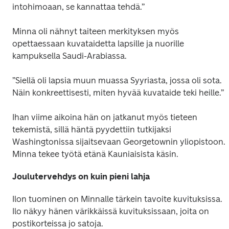
intohimoaan, se kannattaa tehdä.”
Minna oli nähnyt taiteen merkityksen myös 
opettaessaan kuvataidetta lapsille ja nuorille 
kampuksella Saudi-Arabiassa.
”Siellä oli lapsia muun muassa Syyriasta, jossa oli sota. 
Näin konkreettisesti, miten hyvää kuvataide teki heille.”
Ihan viime aikoina hän on jatkanut myös tieteen 
tekemistä, sillä häntä pyydettiin tutkijaksi 
Washingtonissa sijaitsevaan Georgetownin yliopistoon. 
Minna tekee työtä etänä Kauniaisista käsin.
Joulutervehdys on kuin pieni lahja
Ilon tuominen on Minnalle tärkein tavoite kuvituksissa. 
Ilo näkyy hänen värikkäissä kuvituksissaan, joita on 
postikorteissa jo satoja.