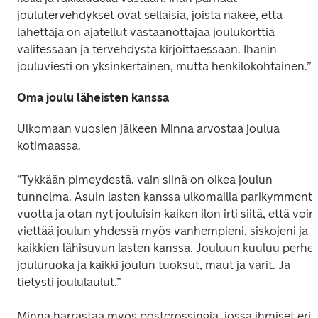
joulutervehdykset ovat sellaisia, joista näkee, että 
lähettäjä on ajatellut vastaanottajaa joulukorttia 
valitessaan ja tervehdystä kirjoittaessaan. Ihanin 
jouluviesti on yksinkertainen, mutta henkilökohtainen.”
Oma joulu läheisten kanssa
Ulkomaan vuosien jälkeen Minna arvostaa joulua 
kotimaassa. 
”Tykkään pimeydestä, vain siinä on oikea joulun 
tunnelma. Asuin lasten kanssa ulkomailla parikymmentä
vuotta ja otan nyt jouluisin kaiken ilon irti siitä, että voin 
viettää joulun yhdessä myös vanhempieni, siskojeni ja 
kaikkien lähisuvun lasten kanssa. Jouluun kuuluu perhe, 
jouluruoka ja kaikki joulun tuoksut, maut ja värit. Ja 
tietysti joululaulut.”
Minna harrastaa myös postcrossingia, jossa ihmiset eri 