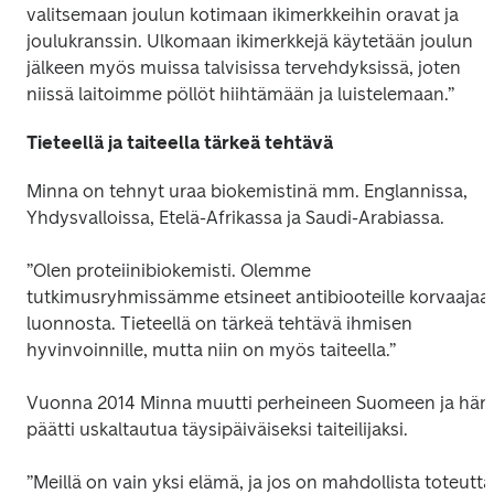
valitsemaan joulun kotimaan ikimerkkeihin oravat ja 
joulukranssin. Ulkomaan ikimerkkejä käytetään joulun 
jälkeen myös muissa talvisissa tervehdyksissä, joten 
niissä laitoimme pöllöt hiihtämään ja luistelemaan.”
Tieteellä ja taiteella tärkeä tehtävä
Minna on tehnyt uraa biokemistinä mm. Englannissa, 
Yhdysvalloissa, Etelä-Afrikassa ja Saudi-Arabiassa. 
”Olen proteiinibiokemisti. Olemme 
tutkimusryhmissämme etsineet antibiooteille korvaajaa 
luonnosta. Tieteellä on tärkeä tehtävä ihmisen 
hyvinvoinnille, mutta niin on myös taiteella.”
Vuonna 2014 Minna muutti perheineen Suomeen ja hän 
päätti uskaltautua täysipäiväiseksi taiteilijaksi.
”Meillä on vain yksi elämä, ja jos on mahdollista toteutta