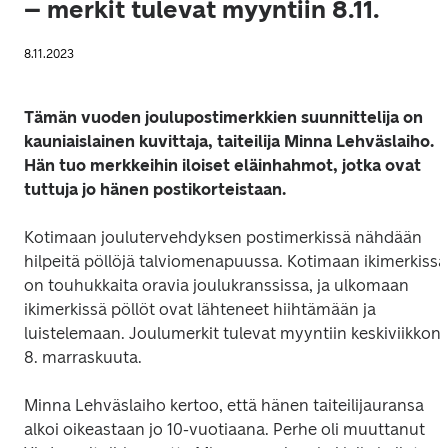
– merkit tulevat myyntiin 8.11.
8.11.2023
Tämän vuoden joulupostimerkkien suunnittelija on 
kauniaislainen kuvittaja, taiteilija Minna Lehväslaiho. 
Hän tuo merkkeihin iloiset eläinhahmot, jotka ovat 
tuttuja jo hänen postikorteistaan.
Kotimaan joulutervehdyksen postimerkissä nähdään 
hilpeitä pöllöjä talviomenapuussa. Kotimaan ikimerkissä 
on touhukkaita oravia joulukranssissa, ja ulkomaan 
ikimerkissä pöllöt ovat lähteneet hiihtämään ja 
luistelemaan. Joulumerkit tulevat myyntiin keskiviikkona
8. marraskuuta.
Minna Lehväslaiho kertoo, että hänen taiteilijauransa 
alkoi oikeastaan jo 10-vuotiaana. Perhe oli muuttanut 