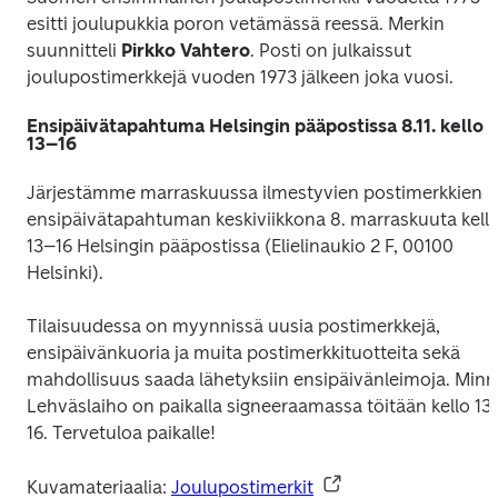
esitti joulupukkia poron vetämässä reessä. Merkin 
suunnitteli 
Pirkko Vahtero
. Posti on julkaissut 
joulupostimerkkejä vuoden 1973 jälkeen joka vuosi. 
Ensipäivätapahtuma Helsingin pääpostissa 8.11. kello
13–16
Järjestämme marraskuussa ilmestyvien postimerkkien 
ensipäivätapahtuman keskiviikkona 8. marraskuuta kello
13–16 Helsingin pääpostissa (Elielinaukio 2 F, 00100 
Helsinki).
Tilaisuudessa on myynnissä uusia postimerkkejä, 
ensipäivänkuoria ja muita postimerkkituotteita sekä 
mahdollisuus saada lähetyksiin ensipäivänleimoja. Minn
Lehväslaiho on paikalla signeeraamassa töitään kello 13
16. Tervetuloa paikalle!
Kuvamateriaalia: 
Joulupostimerkit