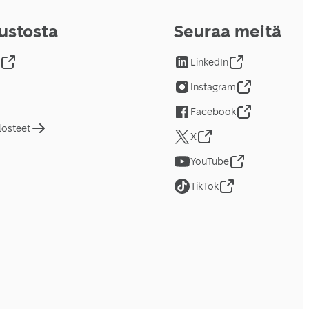
vustosta
Seuraa meitä
LinkedIn
Instagram
Facebook
losteet
X
YouTube
TikTok