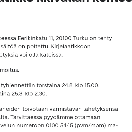
tteessa Eerikinkatu 11, 20100 Turku on tehty 
sisältöä on poltettu. Kirjelaatikkoon 
etyksiä voi olla kateissa.
lmoitus.
tyhjennettiin torstaina 24.8. klo 15.00. 
aina 25.8. klo 2.30.
ttäneiden toivotaan varmistavan lähetyksensä 
alta. Tarvittaessa pyydämme ottamaan 
palvelun numeroon 0100 5445 (pvm/mpm) ma-