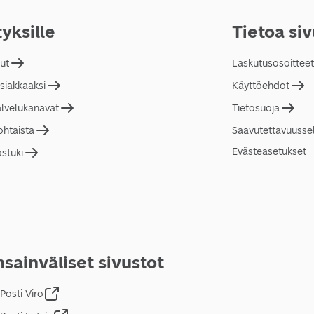
tyksille
Tietoa si
lut
Laskutusosoitteet
asiakkaaksi
Käyttöehdot
alvelukanavat
Tietosuoja
ohtaista
Saavutettavuusse
Evästeasetukset
astuki
sainväliset sivustot
Posti Viro