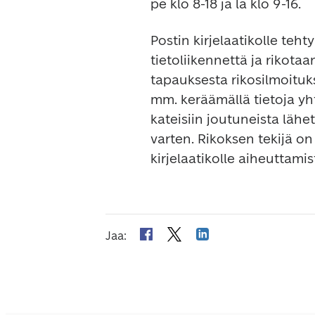
pe klo 8-18 ja la klo 9-16.
Postin kirjelaatikolle tehty
tietoliikennettä ja rikotaa
tapauksesta rikosilmoituks
mm. keräämällä tietoja yht
kateisiin joutuneista lähet
varten. Rikoksen tekijä on 
kirjelaatikolle aiheuttami
Jaa
: