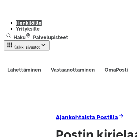
Henkilöille
Yrityksille
Haku
Palvelupisteet
Kaikki sivustot
Lähettäminen
Vastaanottaminen
OmaPosti
Ajankohtaista Postilla
Postin kirjel