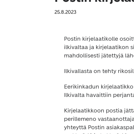
25.8.2023
Postin kirjelaatikolle osoi
ilkivaltaa ja kirjelaatikon 
mahdollisesti jätettyjä läh
Ilkivallasta on tehty rikosi
Eerikinkadun kirjelaatikko 
Ilkivalta havaittiin perjant
Kirjelaatikkoon postia jä
perillemeno vastaanottaj
yhteyttä Postin asiakas