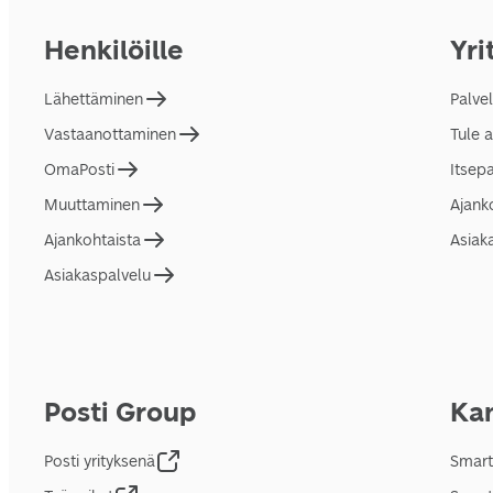
Henkilöille
Yri
Lähettäminen
Palve
Vastaanottaminen
Tule 
OmaPosti
Itsep
Muuttaminen
Ajank
Ajankohtaista
Asiak
Asiakaspalvelu
Posti Group
Kan
Posti yrityksenä
Smart