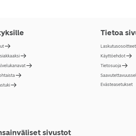
tyksille
Tietoa si
lut
Laskutusosoitteet
asiakkaaksi
Käyttöehdot
alvelukanavat
Tietosuoja
ohtaista
Saavutettavuusse
Evästeasetukset
astuki
sainväliset sivustot