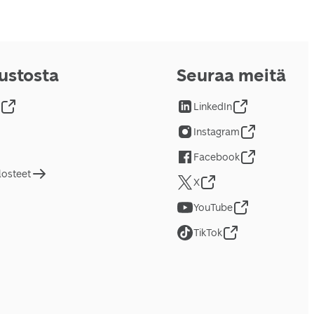
vustosta
Seuraa meitä
LinkedIn
Instagram
Facebook
losteet
X
YouTube
TikTok