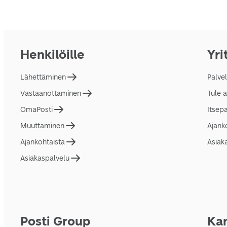
Henkilöille
Yri
Lähettäminen
Palve
Vastaanottaminen
Tule 
OmaPosti
Itsep
Muuttaminen
Ajank
Ajankohtaista
Asiak
Asiakaspalvelu
Posti Group
Kan