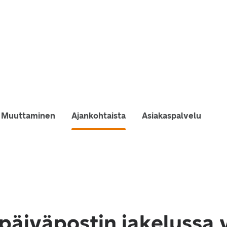
Muuttaminen
Ajankohtaista
Asiakaspalvelu
 päiväpostin jakelussa 