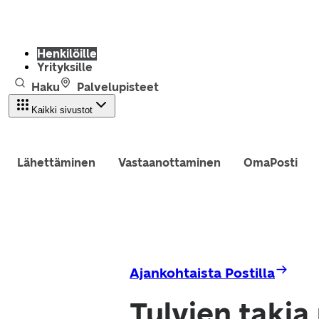
Henkilöille
Yrityksille
Haku
Palvelupisteet
Kaikki sivustot
Lähettäminen
Vastaanottaminen
OmaPosti
Ajankohtaista Postilla
Tulvien takia