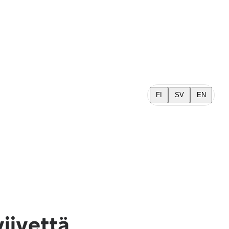
FI
SV
EN
viivettä