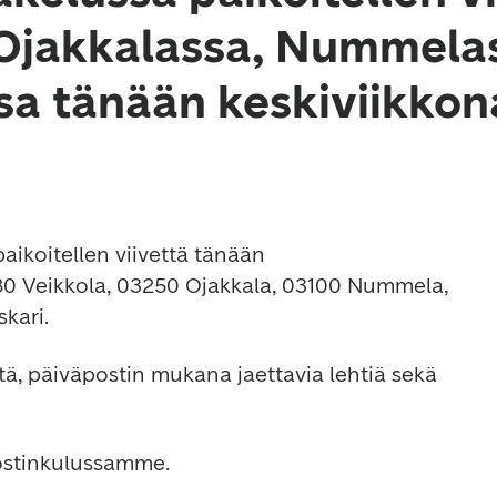
 Ojakkalassa, Nummelas
sa tänään keskiviikkon
aikoitellen viivettä tänään 
0 Veikkola, 03250 Ojakkala, 03100 Nummela, 
kari.
itä, päiväpostin mukana jaettavia lehtiä sekä 
ostinkulussamme.