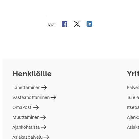
Jaa
:
Henkilöille
Yri
Lähettäminen
Palve
Vastaanottaminen
Tule 
OmaPosti
Itsep
Muuttaminen
Ajank
Ajankohtaista
Asiak
Asiakaspalvelu