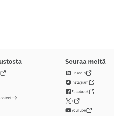
vustosta
Seuraa meitä
LinkedIn
Instagram
Facebook
losteet
X
YouTube