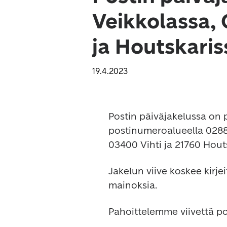
Veikkolassa,
ja Houtskaris
19.4.2023
Postin päiväjakelussa on p
postinumeroalueella 0288
03400 Vihti ja 21760 Houts
Jakelun viive koskee kirje
mainoksia.
Pahoittelemme viivettä p