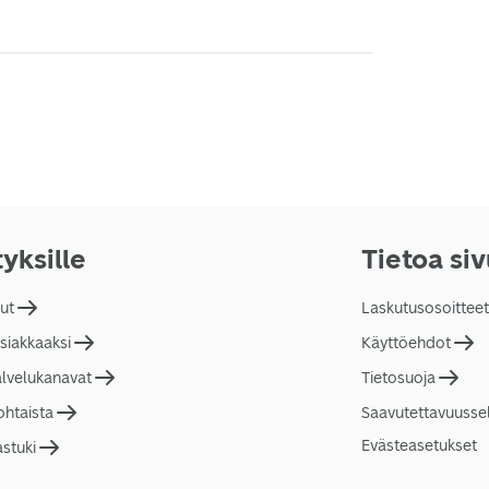
tyksille
Tietoa si
lut
Laskutusosoitteet
asiakkaaksi
Käyttöehdot
alvelukanavat
Tietosuoja
ohtaista
Saavutettavuusse
Evästeasetukset
astuki