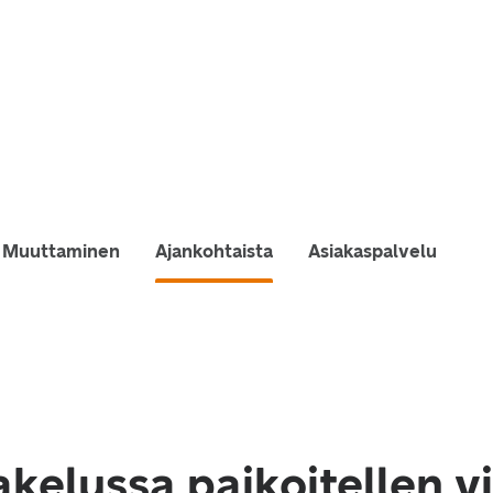
Muuttaminen
Ajankohtaista
Asiakaspalvelu
akelussa paikoitellen v