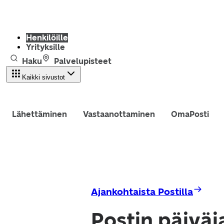
Henkilöille
Yrityksille
Haku
Palvelupisteet
Kaikki sivustot
Lähettäminen
Vastaanottaminen
OmaPosti
Ajankohtaista Postilla
Postin päiväj