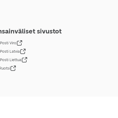
sainväliset sivustot
Posti Viro
Posti Latvia
Posti Liettua
Ruotsi