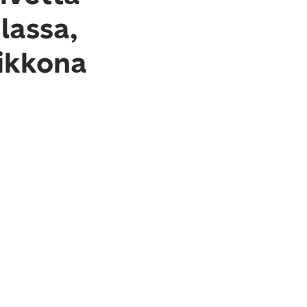
lassa,
iikkona