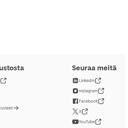
vustosta
Seuraa meitä
LinkedIn
Instagram
Facebook
losteet
X
YouTube