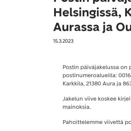
Helsingissä, 
Aurassa ja Ou
15.3.2023
Postin päiväjakelussa on p
postinumeroalueilla: 0016
Karkkila, 21380 Aura ja 8
Jakelun viive koskee kirje
mainoksia.
Pahoittelemme viivettä p