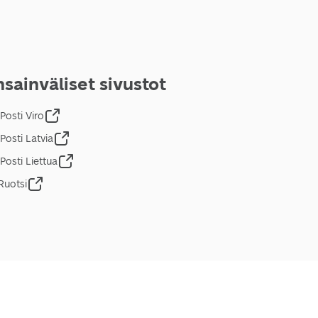
sainväliset sivustot
Posti Viro
Posti Latvia
Posti Liettua
Ruotsi