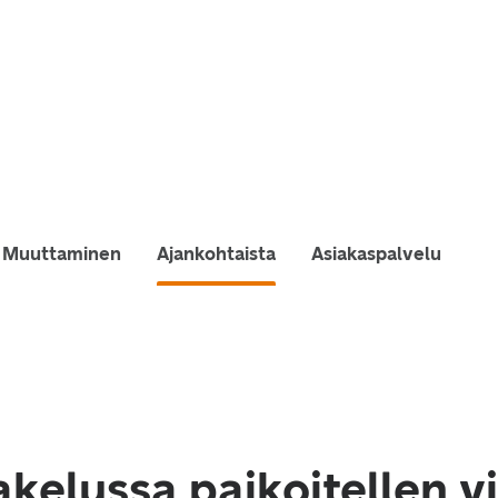
Muuttaminen
Ajankohtaista
Asiakaspalvelu
akelussa paikoitellen v