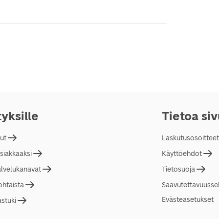
tyksille
Tietoa si
lut
Laskutusosoitteet
asiakkaaksi
Käyttöehdot
alvelukanavat
Tietosuoja
ohtaista
Saavutettavuusse
Evästeasetukset
astuki