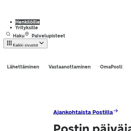
Henkilöille
Yrityksille
Haku
Palvelupisteet
Kaikki sivustot
Lähettäminen
Vastaanottaminen
OmaPosti
Ajankohtaista Postilla
Postin päiväj