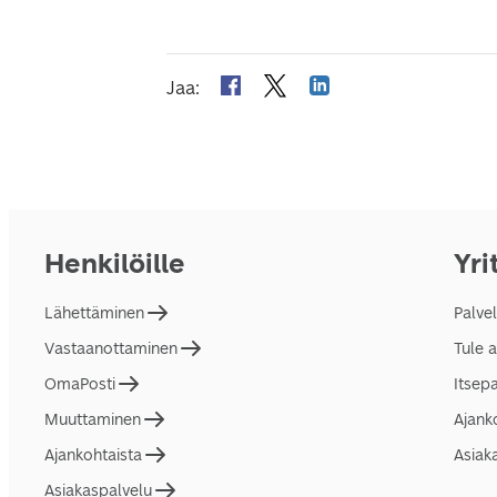
Jaa
:
Henkilöille
Yri
Lähettäminen
Palve
Vastaanottaminen
Tule 
OmaPosti
Itsep
Muuttaminen
Ajank
Ajankohtaista
Asiak
Asiakaspalvelu