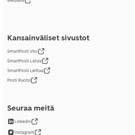
Medialle
Kansainväliset sivustot
SmartPosti Viro
SmartPosti Latvia
SmartPosti Liettua
Posti Ruotsi
Seuraa meitä
LinkedIn
Instagram