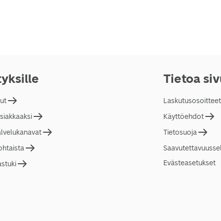
tyksille
Tietoa si
lut
Laskutusosoitteet
asiakkaaksi
Käyttöehdot
alvelukanavat
Tietosuoja
ohtaista
Saavutettavuusse
Evästeasetukset
astuki