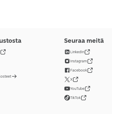
vustosta
Seuraa meitä
LinkedIn
Instagram
Facebook
losteet
X
YouTube
TikTok