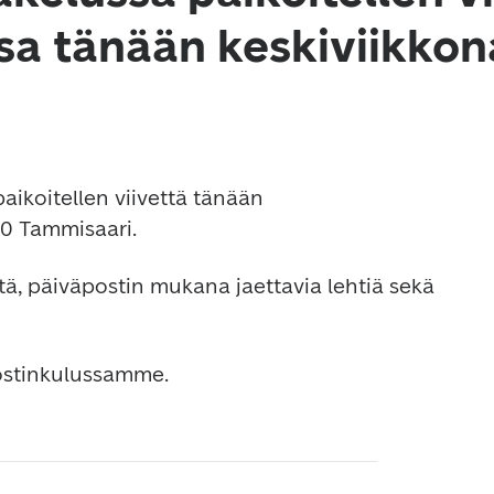
a tänään keskiviikkon
aikoitellen viivettä tänään 
0 Tammisaari.
itä, päiväpostin mukana jaettavia lehtiä sekä 
ostinkulussamme.