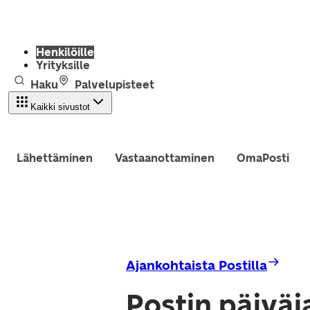
Henkilöille
Yrityksille
Haku
Palvelupisteet
Kaikki sivustot
Lähettäminen
Vastaanottaminen
OmaPosti
Ajankohtaista Postilla
Postin päiväj