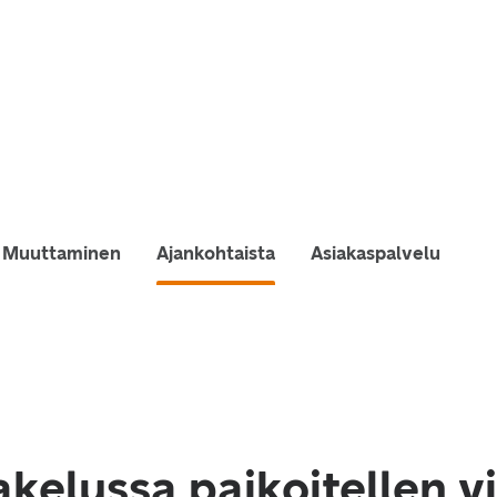
Muuttaminen
Ajankohtaista
Asiakaspalvelu
akelussa paikoitellen v