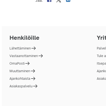
Jaa
:
Henkilöille
Yri
Lähettäminen
Palve
Vastaanottaminen
Tule 
OmaPosti
Itsep
Muuttaminen
Ajank
Ajankohtaista
Asiak
Asiakaspalvelu