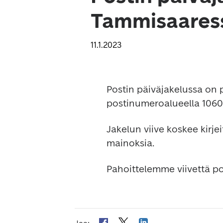
Tammisaaress
11.1.2023
Postin päiväjakelussa on p
postinumeroalueella 1060
Jakelun viive koskee kirje
mainoksia.
Pahoittelemme viivettä p