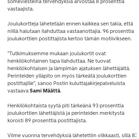
someviesteinä tervehdyksiä arvostaa 8 prosenttia 
vastaajista.
Joulukortteja lähetetään ennen kaikkea sen takia, että 
niillä halutaan ilahduttaa vastaanottajia. 96 prosenttia 
joulukorttien postittajista kertoo tämän motiivikseen. 
”Tutkimuksemme mukaan joulukortit ovat 
henkilökohtainen tapa ilahduttaa. Ne tuovat 
henkilökohtaisen ja lämpimän ajatuksen lähettäjältä. 
Perinteiden ylläpito on myös tärkeätä joulukorttien 
postittajille”, sanoo Postin kuluttajakirjepalveluista 
vastaava 
Sami Määttä
.
Henkilökohtaista syytä piti tärkeänä 93 prosenttia 
joulukorttien lähettäjistä ja perinteiden merkitystä 
korosti 89 prosenttia postittajista.
Viime vuonna tervehdyksiä lähetettiin vilkkaasti, sillä 83 