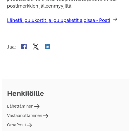
postimerkkien jälleenmyyjiltä.
Lähetä joulukortit ja joulupaketit ajoissa - Posti
Jaa
:
Henkilöille
Lähettäminen
Vastaanottaminen
OmaPosti