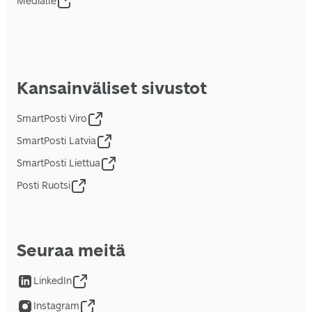
Medialle
Kansainväliset sivustot
SmartPosti Viro
SmartPosti Latvia
SmartPosti Liettua
Posti Ruotsi
Seuraa meitä
LinkedIn
Instagram