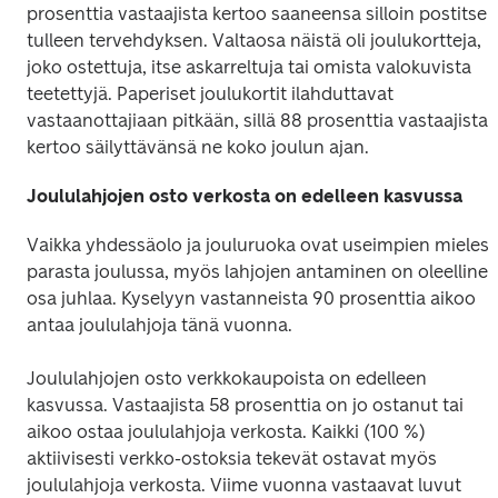
prosenttia vastaajista kertoo saaneensa silloin postitse 
tulleen tervehdyksen. Valtaosa näistä oli joulukortteja, 
joko ostettuja, itse askarreltuja tai omista valokuvista 
teetettyjä. Paperiset joulukortit ilahduttavat 
vastaanottajiaan pitkään, sillä 88 prosenttia vastaajista 
kertoo säilyttävänsä ne koko joulun ajan.
Joululahjojen osto verkosta on edelleen kasvussa
Vaikka yhdessäolo ja jouluruoka ovat useimpien mielestä
parasta joulussa, myös lahjojen antaminen on oleellinen
osa juhlaa. Kyselyyn vastanneista 90 prosenttia aikoo 
antaa joululahjoja tänä vuonna.
Joululahjojen osto verkkokaupoista on edelleen 
kasvussa. Vastaajista 58 prosenttia on jo ostanut tai 
aikoo ostaa joululahjoja verkosta. Kaikki (100 %) 
aktiivisesti verkko-ostoksia tekevät ostavat myös 
joululahjoja verkosta. Viime vuonna vastaavat luvut 