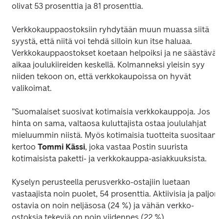
olivat 53 prosenttia ja 81 prosenttia.
Verkkokauppaostoksiin ryhdytään muun muassa siitä 
syystä, että niitä voi tehdä silloin kun itse haluaa. 
Verkkokauppaostokset koetaan helpoiksi ja ne säästävät
aikaa joulukiireiden keskellä. Kolmanneksi yleisin syy 
niiden tekoon on, että verkkokaupoissa on hyvät 
valikoimat.
”Suomalaiset suosivat kotimaisia verkkokauppoja. Jos 
hinta on sama, valtaosa kuluttajista ostaa joululahjat 
mieluummin niistä. Myös kotimaisia tuotteita suositaan”,
kertoo 
Tommi Kässi
, joka vastaa Postin suurista 
kotimaisista paketti- ja verkkokauppa-asiakkuuksista.
Kyselyn perusteella perusverkko-ostajiin luetaan 
vastaajista noin puolet, 54 prosenttia. Aktiivisia ja paljon 
ostavia on noin neljäsosa (24 %) ja vähän verkko-
ostoksia tekeviä on noin viidennes (22 %).