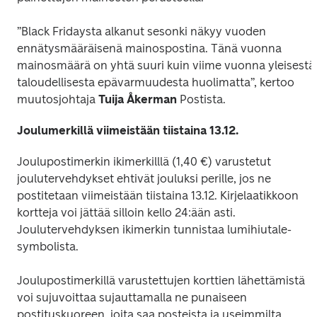
”Black Fridaysta alkanut sesonki näkyy vuoden 
ennätysmääräisenä mainospostina. Tänä vuonna 
mainosmäärä on yhtä suuri kuin viime vuonna yleisestä 
taloudellisesta epävarmuudesta huolimatta”, kertoo 
muutosjohtaja 
Tuija Åkerman
 Postista.
Joulumerkillä viimeistään tiistaina 13.12.
Joulupostimerkin ikimerkilllä (1,40 €) varustetut 
joulutervehdykset ehtivät jouluksi perille, jos ne 
postitetaan viimeistään tiistaina 13.12. Kirjelaatikkoon 
kortteja voi jättää silloin kello 24:ään asti. 
Joulutervehdyksen ikimerkin tunnistaa lumihiutale-
symbolista.
Joulupostimerkillä varustettujen korttien lähettämistä 
voi sujuvoittaa sujauttamalla ne punaiseen 
postituskuoreen, joita saa posteista ja useimmilta 