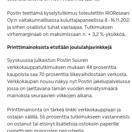
Postin teettämä kyselytutkimus toteutettiin IROResearch
Oy:n valtakunnallisessa kuluttajapaneelissa 8.-16.11.2022 
ja siihen osallistui tuhat vastaajaa. Tutkimuksen 
virhemarginaali on maksimissaan n. + 3,2 %-yksikköä.
Printtimainoksista etsitään joululahjavinkkejä
Syyskuussa julkaistun Postin Suuren 
verkkokauppatutkimuksen mukaan 44 prosenttia 
kaupoista saa 70 prosenttia liikevaihdostaan verkosta. 
Verkkokaupan nousu näkyy nyt Postin jakelupalvelussa, 
jossa on jaettavana tämän vuoden ennätysmäärä 
mainoksia seuraavien viikkojen aikana. 
Printtimainonta on tärkeä linkki verkkokauppiaan ja 
ostajan välillä. 55 prosenttia tutkimukseen vastanneista 
on ostanut tai etsinyt lisätietoja ostoksiin paperille 
painettujen mainosten perusteella. 