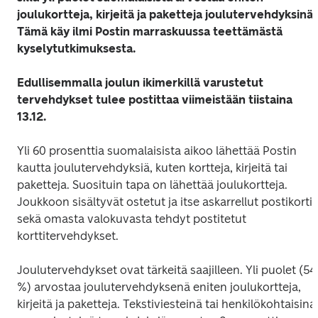
joulukortteja, kirjeitä ja paketteja joulutervehdyksinä. 
Tämä käy ilmi Postin marraskuussa teettämästä 
kyselytutkimuksesta.
Edullisemmalla joulun ikimerkillä varustetut 
tervehdykset tulee postittaa viimeistään tiistaina 
13.12.
Yli 60 prosenttia suomalaisista aikoo lähettää Postin 
kautta joulutervehdyksiä, kuten kortteja, kirjeitä tai 
paketteja. Suosituin tapa on lähettää joulukortteja. 
Joukkoon sisältyvät ostetut ja itse askarrellut postikortit 
sekä omasta valokuvasta tehdyt postitetut 
korttitervehdykset.
Joulutervehdykset ovat tärkeitä saajilleen. Yli puolet (54 
%) arvostaa joulutervehdyksenä eniten joulukortteja, 
kirjeitä ja paketteja. Tekstiviesteinä tai henkilökohtaisina 