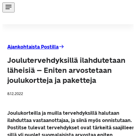
Ajankohtaista Postilla
Joulutervehdyksillä ilahdutetaan
läheisiä – Eniten arvostetaan
joulukortteja ja paketteja
8.12.2022
Joulukorteilla ja muilla tervehdyksillä halutaan 
ilahduttaa vastaanottajaa, ja siinä myös onnistutaan. 
Postitse tulevat tervehdykset ovat tärkeitä saajilleen,
sillä yli puolet suomalaisista arvostaa eniten 