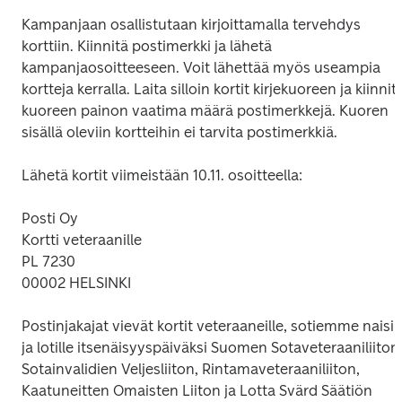
Kampanjaan osallistutaan kirjoittamalla tervehdys 
korttiin. Kiinnitä postimerkki ja lähetä 
kampanjaosoitteeseen. Voit lähettää myös useampia 
kortteja kerralla. Laita silloin kortit kirjekuoreen ja kiinnitä
kuoreen painon vaatima määrä postimerkkejä. Kuoren 
sisällä oleviin kortteihin ei tarvita postimerkkiä.
Lähetä kortit viimeistään 10.11. osoitteella:
Posti Oy

Kortti veteraanille

PL 7230

00002 HELSINKI
Postinjakajat vievät kortit veteraaneille, sotiemme naisill
ja lotille itsenäisyyspäiväksi Suomen Sotaveteraaniliiton,
Sotainvalidien Veljesliiton, Rintamaveteraaniliiton, 
Kaatuneitten Omaisten Liiton ja Lotta Svärd Säätiön 