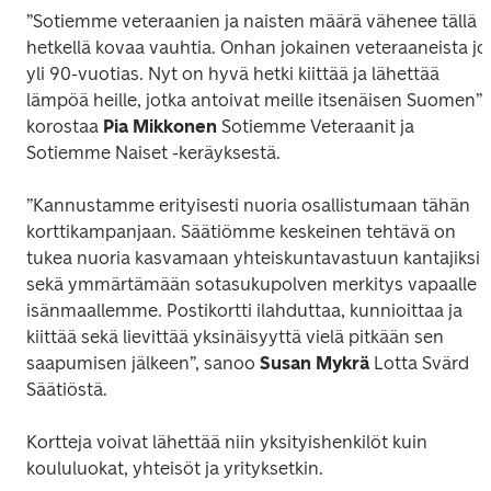
”Sotiemme veteraanien ja naisten määrä vähenee tällä 
hetkellä kovaa vauhtia. Onhan jokainen veteraaneista jo 
yli 90-vuotias. Nyt on hyvä hetki kiittää ja lähettää 
lämpöä heille, jotka antoivat meille itsenäisen Suomen”, 
korostaa 
Pia Mikkonen
 Sotiemme Veteraanit ja 
Sotiemme Naiset -keräyksestä.
”Kannustamme erityisesti nuoria osallistumaan tähän 
korttikampanjaan. Säätiömme keskeinen tehtävä on 
tukea nuoria kasvamaan yhteiskuntavastuun kantajiksi 
sekä ymmärtämään sotasukupolven merkitys vapaalle 
isänmaallemme. Postikortti ilahduttaa, kunnioittaa ja 
kiittää sekä lievittää yksinäisyyttä vielä pitkään sen 
saapumisen jälkeen”, sanoo 
Susan Mykrä
 Lotta Svärd 
Säätiöstä.
Kortteja voivat lähettää niin yksityishenkilöt kuin 
koululuokat, yhteisöt ja yrityksetkin. 