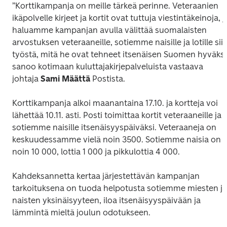
”Korttikampanja on meille tärkeä perinne. Veteraanien 
ikäpolvelle kirjeet ja kortit ovat tuttuja viestintäkeinoja, ja
haluamme kampanjan avulla välittää suomalaisten 
arvostuksen veteraaneille, sotiemme naisille ja lotille siit
työstä, mitä he ovat tehneet itsenäisen Suomen hyväksi”
sanoo kotimaan kuluttajakirjepalveluista vastaava 
johtaja 
Sami Määttä
 Postista.
Korttikampanja alkoi maanantaina 17.10. ja kortteja voi 
lähettää 10.11. asti. Posti toimittaa kortit veteraaneille ja 
sotiemme naisille itsenäisyyspäiväksi. Veteraaneja on 
keskuudessamme vielä noin 3500. Sotiemme naisia on 
noin 10 000, lottia 1 000 ja pikkulottia 4 000.
Kahdeksannetta kertaa järjestettävän kampanjan 
tarkoituksena on tuoda helpotusta sotiemme miesten ja 
naisten yksinäisyyteen, iloa itsenäisyyspäivään ja 
lämmintä mieltä joulun odotukseen.