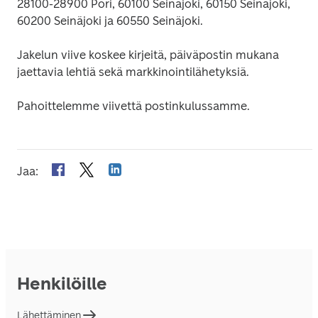
28100-28900 Pori, 60100 Seinäjoki, 60150 Seinäjoki, 
60200 Seinäjoki ja 60550 Seinäjoki.
Jakelun viive koskee kirjeitä, päiväpostin mukana 
jaettavia lehtiä sekä markkinointilähetyksiä.
Pahoittelemme viivettä postinkulussamme.
Jaa
:
Henkilöille
Lähettäminen