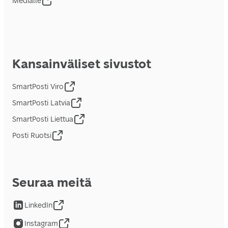
Medialle
Kansainväliset sivustot
SmartPosti Viro
SmartPosti Latvia
SmartPosti Liettua
Posti Ruotsi
Seuraa meitä
LinkedIn
Instagram