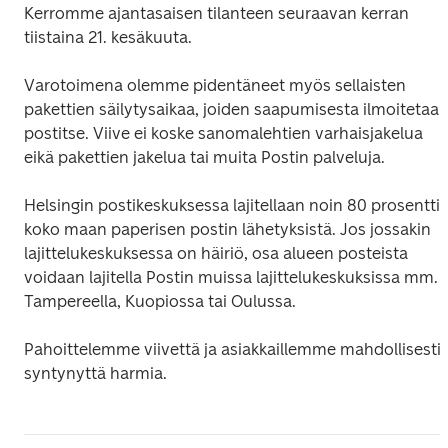
Kerromme ajantasaisen tilanteen seuraavan kerran 
tiistaina 21. kesäkuuta.
Varotoimena olemme pidentäneet myös sellaisten 
pakettien säilytysaikaa, joiden saapumisesta ilmoitetaan
postitse. Viive ei koske sanomalehtien varhaisjakelua 
eikä pakettien jakelua tai muita Postin palveluja.
Helsingin postikeskuksessa lajitellaan noin 80 prosenttia
koko maan paperisen postin lähetyksistä. Jos jossakin 
lajittelukeskuksessa on häiriö, osa alueen posteista 
voidaan lajitella Postin muissa lajittelukeskuksissa mm. 
Tampereella, Kuopiossa tai Oulussa.
Pahoittelemme viivettä ja asiakkaillemme mahdollisesti 
syntynyttä harmia.