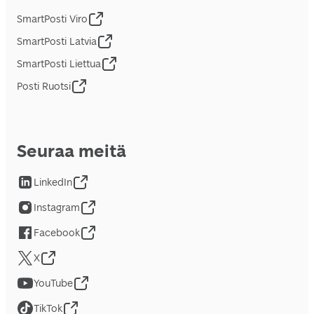
SmartPosti Viro
SmartPosti Latvia
SmartPosti Liettua
Posti Ruotsi
Seuraa meitä
LinkedIn
Instagram
Facebook
X
YouTube
TikTok