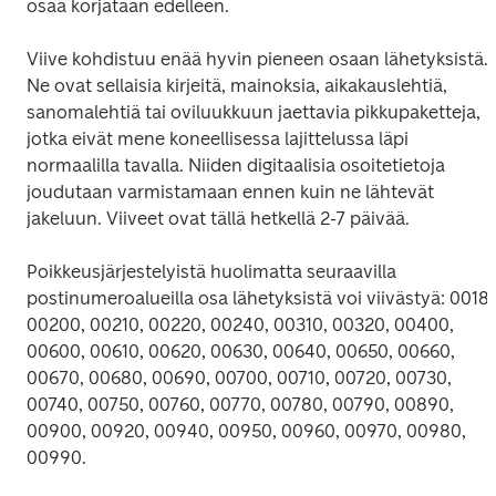
osaa korjataan edelleen.
Viive kohdistuu enää hyvin pieneen osaan lähetyksistä. 
Ne ovat sellaisia kirjeitä, mainoksia, aikakauslehtiä, 
sanomalehtiä tai oviluukkuun jaettavia pikkupaketteja, 
jotka eivät mene koneellisessa lajittelussa läpi 
normaalilla tavalla. Niiden digitaalisia osoitetietoja 
joudutaan varmistamaan ennen kuin ne lähtevät 
jakeluun. Viiveet ovat tällä hetkellä 2-7 päivää.
Poikkeusjärjestelyistä huolimatta seuraavilla 
postinumeroalueilla osa lähetyksistä voi viivästyä: 00180
00200, 00210, 00220, 00240, 00310, 00320, 00400, 
00600, 00610, 00620, 00630, 00640, 00650, 00660, 
00670, 00680, 00690, 00700, 00710, 00720, 00730, 
00740, 00750, 00760, 00770, 00780, 00790, 00890, 
00900, 00920, 00940, 00950, 00960, 00970, 00980, 
00990.