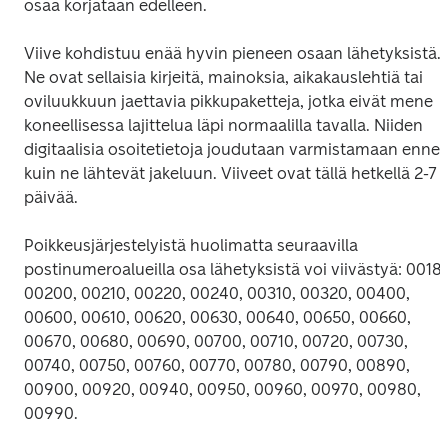
osaa korjataan edelleen.
Viive kohdistuu enää hyvin pieneen osaan lähetyksistä. 
Ne ovat sellaisia kirjeitä, mainoksia, aikakauslehtiä tai 
oviluukkuun jaettavia pikkupaketteja, jotka eivät mene 
koneellisessa lajittelua läpi normaalilla tavalla. Niiden 
digitaalisia osoitetietoja joudutaan varmistamaan ennen
kuin ne lähtevät jakeluun. Viiveet ovat tällä hetkellä 2-7 
päivää.
Poikkeusjärjestelyistä huolimatta seuraavilla 
postinumeroalueilla osa lähetyksistä voi viivästyä: 00180
00200, 00210, 00220, 00240, 00310, 00320, 00400, 
00600, 00610, 00620, 00630, 00640, 00650, 00660, 
00670, 00680, 00690, 00700, 00710, 00720, 00730, 
00740, 00750, 00760, 00770, 00780, 00790, 00890, 
00900, 00920, 00940, 00950, 00960, 00970, 00980, 
00990.