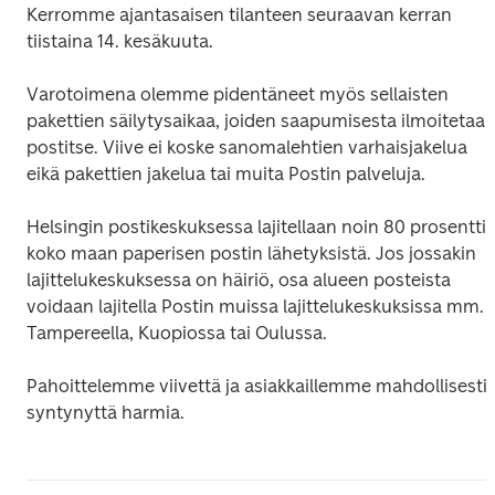
Kerromme ajantasaisen tilanteen seuraavan kerran 
tiistaina 14. kesäkuuta.
Varotoimena olemme pidentäneet myös sellaisten 
pakettien säilytysaikaa, joiden saapumisesta ilmoitetaan
postitse. Viive ei koske sanomalehtien varhaisjakelua 
eikä pakettien jakelua tai muita Postin palveluja.
Helsingin postikeskuksessa lajitellaan noin 80 prosenttia
koko maan paperisen postin lähetyksistä. Jos jossakin 
lajittelukeskuksessa on häiriö, osa alueen posteista 
voidaan lajitella Postin muissa lajittelukeskuksissa mm. 
Tampereella, Kuopiossa tai Oulussa.
Pahoittelemme viivettä ja asiakkaillemme mahdollisesti 
syntynyttä harmia.