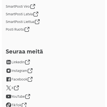
SmartPosti Viro
SmartPosti Latvia
SmartPosti Liettua
Posti Ruotsi
Seuraa meitä
LinkedIn
Instagram
Facebook
X
YouTube
TikTok