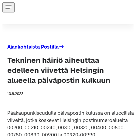
Ajankohtaista Postilla
Tekninen häiriö aiheuttaa
edelleen viivettä Helsingin
alueella päiväpostin kulkuun
10.8.2023
Pääkaupunkiseudulla päiväpostin kulussa on alueellisia 
viiveitä, jotka koskevat Helsingin postinumeroalueita 
00200, 00210, 00240, 00310, 00320, 00400, 00600-
00780, 00890, 00900 ja 00920-00990.