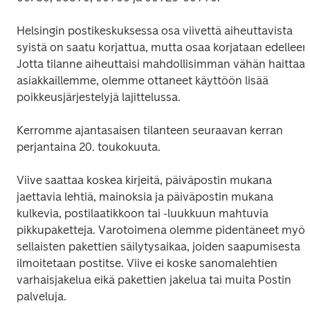
Helsingin postikeskuksessa osa viivettä aiheuttavista 
syistä on saatu korjattua, mutta osaa korjataan edelleen.
Jotta tilanne aiheuttaisi mahdollisimman vähän haittaa 
asiakkaillemme, olemme ottaneet käyttöön lisää 
poikkeusjärjestelyjä lajittelussa. 
Kerromme ajantasaisen tilanteen seuraavan kerran 
perjantaina 20. toukokuuta.
Viive saattaa koskea kirjeitä, päiväpostin mukana 
jaettavia lehtiä, mainoksia ja päiväpostin mukana 
kulkevia, postilaatikkoon tai -luukkuun mahtuvia 
pikkupaketteja. Varotoimena olemme pidentäneet myös
sellaisten pakettien säilytysaikaa, joiden saapumisesta 
ilmoitetaan postitse. Viive ei koske sanomalehtien 
varhaisjakelua eikä pakettien jakelua tai muita Postin 
palveluja.