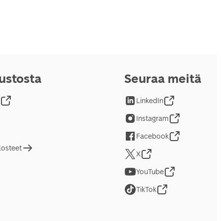
vustosta
Seuraa meitä
LinkedIn
Instagram
Facebook
losteet
X
YouTube
TikTok