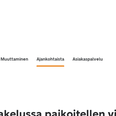
Muuttaminen
Ajankohtaista
Asiakaspalvelu
akelussa paikoitellen v