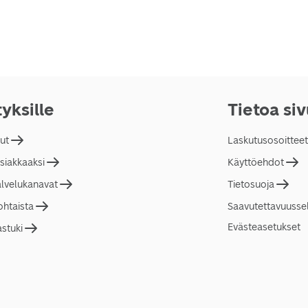
tyksille
Tietoa si
lut
Laskutusosoitteet
asiakkaaksi
Käyttöehdot
alvelukanavat
Tietosuoja
ohtaista
Saavutettavuusse
Evästeasetukset
astuki