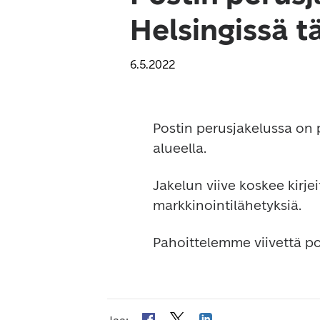
Helsingissä t
6.5.2022
Postin perusjakelussa on p
alueella.
Jakelun viive koskee kirje
markkinointilähetyksiä.
Pahoittelemme viivettä p