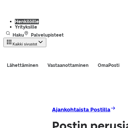
Henkilöille
Yrityksille
Haku
Palvelupisteet
Kaikki sivustot
Lähettäminen
Vastaanottaminen
OmaPosti
Ajankohtaista Postilla
Postin perusj