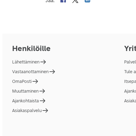
Jaa
:
Henkilöille
Yri
Lähettäminen
Palve
Vastaanottaminen
Tule 
OmaPosti
Itsep
Muuttaminen
Ajank
Ajankohtaista
Asiak
Asiakaspalvelu