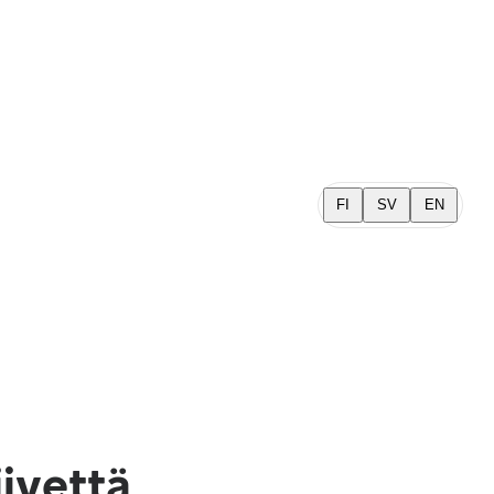
FI
SV
EN
iivettä