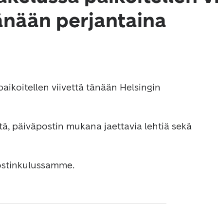
änään perjantaina
aikoitellen viivettä tänään Helsingin 
itä, päiväpostin mukana jaettavia lehtiä sekä 
ostinkulussamme.