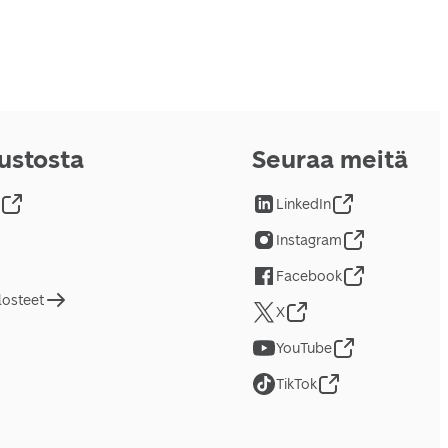
vustosta
Seuraa meitä
LinkedIn
Instagram
Facebook
losteet
X
YouTube
TikTok