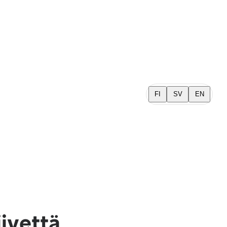
FI
SV
EN
iivettä