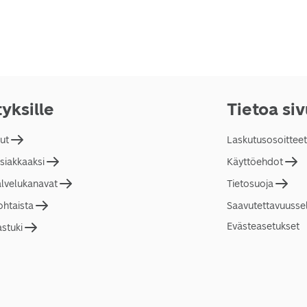
tyksille
Tietoa si
lut
Laskutusosoitteet
asiakkaaksi
Käyttöehdot
alvelukanavat
Tietosuoja
ohtaista
Saavutettavuusse
Evästeasetukset
astuki