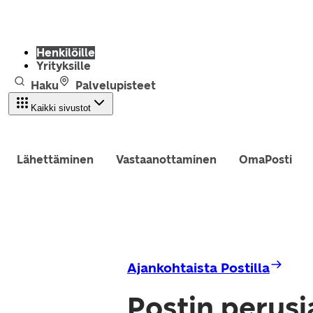
Henkilöille
Yrityksille
Haku
Palvelupisteet
Kaikki sivustot
Lähettäminen
Vastaanottaminen
OmaPosti
Ajankohtaista Postilla
Postin perusj