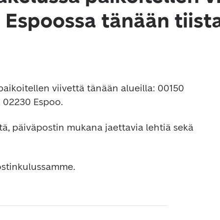
a Espoossa tänään tiist
aikoitellen viivettä tänään alueilla: 00150 
ja 02230 Espoo.
itä, päiväpostin mukana jaettavia lehtiä sekä 
ostinkulussamme.