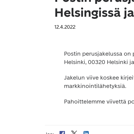
Helsingissä j
12.4.2022
Postin perusjakelussa on p
Helsinki, 00320 Helsinki 
Jakelun viive koskee kirje
markkinointilähetyksiä.
Pahoittelemme viivettä p