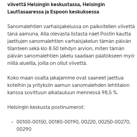
viivettä Helsingin keskustassa, Helsingin 
Lauttasaaressa ja Espoon keskuksessa
Sanomalehtien varhaisjakelussa on paikoitellen viivettä 
tänä aamuna. Alla olevasta listasta näet Postin kautta 
jaettujen sanomalehtien varhaisjakelun tämän päivän 
tilanteen sekä klo 8.50 tehdyn arvion, miten tämän 
päivän sanomalehtien jakelu saadaan päätökseen myös 
niillä alueilla, joilla on ollut viivettä.
Koko maan osalta jakajamme ovat saaneet jaettua 
koteihin ja yrityksiin aamun sanomalehden lehtitalon 
kanssa sovittuun aikatauluun mennessä 98,5 %.
Helsingin keskusta postinumerot:
00100-00150, 00180-00190, 00220, 00250-00270, 
00290