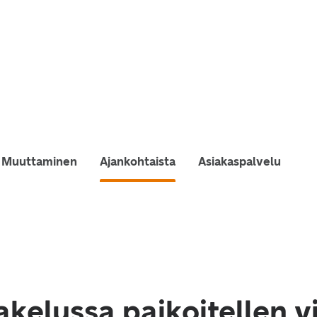
Muuttaminen
Ajankohtaista
Asiakaspalvelu
akelussa paikoitellen v