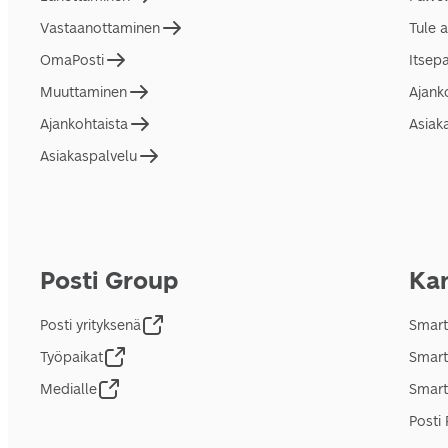
Vastaanottaminen
Tule 
OmaPosti
Itsep
Muuttaminen
Ajank
Ajankohtaista
Asiak
Asiakaspalvelu
Posti Group
Kan
Posti yrityksenä
Smart
Työpaikat
Smart
Medialle
Smart
Posti 