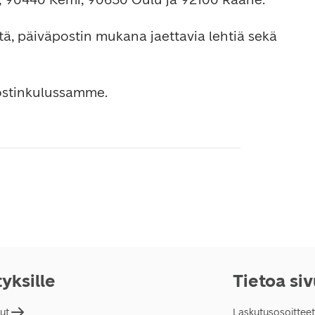
itä, päiväpostin mukana jaettavia lehtiä sekä 
ostinkulussamme.
tyksille
Tietoa si
lut
Laskutusosoitteet