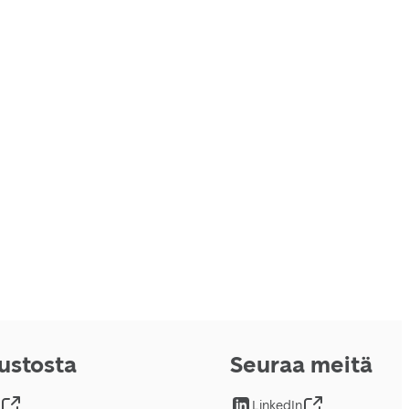
vustosta
Seuraa meitä
LinkedIn