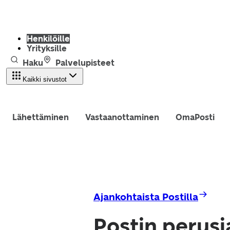
Henkilöille
Yrityksille
Haku
Palvelupisteet
Kaikki sivustot
Lähettäminen
Vastaanottaminen
OmaPosti
Ajankohtaista Postilla
Postin perusj