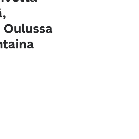
,
, Oulussa
ntaina