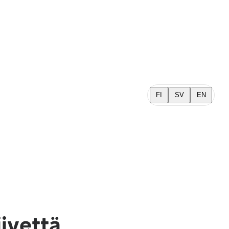
FI
SV
EN
iivettä