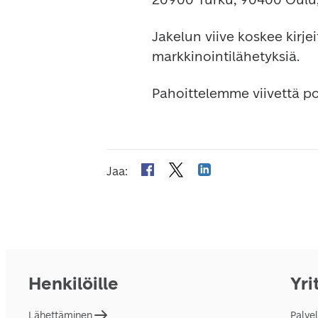
Jakelun viive koskee kirje
markkinointilähetyksiä.
Pahoittelemme viivettä p
Jaa
:
Henkilöille
Yri
Lähettäminen
Palve