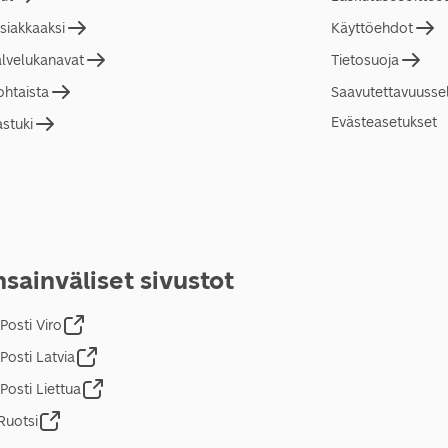
asiakkaaksi
Käyttöehdot
alvelukanavat
Tietosuoja
ohtaista
Saavutettavuusse
Evästeasetukset
astuki
sainväliset sivustot
Posti Viro
Posti Latvia
Posti Liettua
Ruotsi