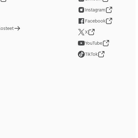
Instagram
Facebook
losteet
X
YouTube
TikTok