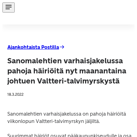
Ajankohtaista Postilla
Sanomalehtien varhaisjakelussa
pahoja häiriöitä nyt maanantaina
johtuen Valtteri-talvimyrskystä
18.3.2022
Sanomalehtien varhaisjakelussa on pahoja häiriöitä 
viikonlopun Valtteri-talvimyrskyn jäljiltä.
Suurimmat häiriöt osuvat pääkaupunkiseudulle ja osa 