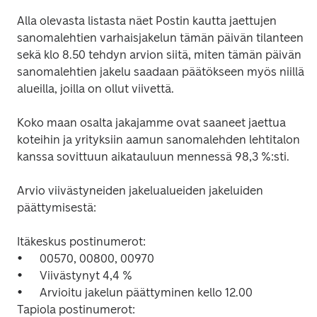
Alla olevasta listasta näet Postin kautta jaettujen 
sanomalehtien varhaisjakelun tämän päivän tilanteen 
sekä klo 8.50 tehdyn arvion siitä, miten tämän päivän 
sanomalehtien jakelu saadaan päätökseen myös niillä 
alueilla, joilla on ollut viivettä. 

Koko maan osalta jakajamme ovat saaneet jaettua 
koteihin ja yrityksiin aamun sanomalehden lehtitalon 
kanssa sovittuun aikatauluun mennessä 98,3 %:sti. 

Arvio viivästyneiden jakelualueiden jakeluiden 
päättymisestä: 

Itäkeskus postinumerot:

•	00570, 00800, 00970

•	Viivästynyt 4,4 %

•	Arvioitu jakelun päättyminen kello 12.00 

Tapiola postinumerot: 
