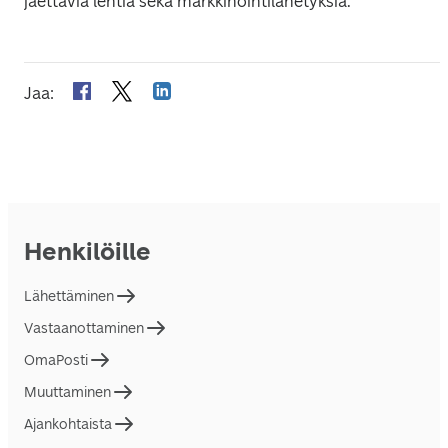
jaettavia lehtiä sekä markkinointilähetyksiä.
Jaa
:
Henkilöille
Lähettäminen
Vastaanottaminen
OmaPosti
Muuttaminen
Ajankohtaista