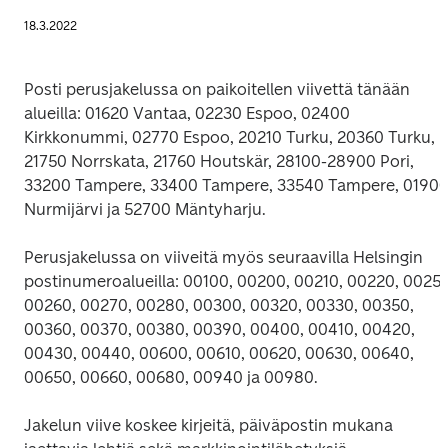
18.3.2022
Posti perusjakelussa on paikoitellen viivettä tänään 
alueilla: 01620 Vantaa, 02230 Espoo, 02400 
Kirkkonummi, 02770 Espoo, 20210 Turku, 20360 Turku, 
21750 Norrskata, 21760 Houtskär, 28100-28900 Pori, 
33200 Tampere, 33400 Tampere, 33540 Tampere, 01900
Nurmijärvi ja 52700 Mäntyharju.
Perusjakelussa on viiveitä myös seuraavilla Helsingin 
postinumeroalueilla: 00100, 00200, 00210, 00220, 00250,
00260, 00270, 00280, 00300, 00320, 00330, 00350, 
00360, 00370, 00380, 00390, 00400, 00410, 00420, 
00430, 00440, 00600, 00610, 00620, 00630, 00640, 
00650, 00660, 00680, 00940 ja 00980.
Jakelun viive koskee kirjeitä, päiväpostin mukana 