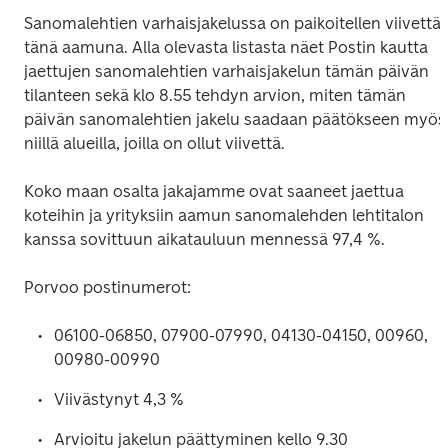
Sanomalehtien varhaisjakelussa on paikoitellen viivettä 
tänä aamuna. Alla olevasta listasta näet Postin kautta 
jaettujen sanomalehtien varhaisjakelun tämän päivän 
tilanteen sekä klo 8.55 tehdyn arvion, miten tämän 
päivän sanomalehtien jakelu saadaan päätökseen myös 
niillä alueilla, joilla on ollut viivettä.
Koko maan osalta jakajamme ovat saaneet jaettua 
koteihin ja yrityksiin aamun sanomalehden lehtitalon 
kanssa sovittuun aikatauluun mennessä 97,4 %.
Porvoo postinumerot:
06100-06850, 07900-07990, 04130-04150, 00960, 
00980-00990
Viivästynyt 4,3 %
Arvioitu jakelun päättyminen kello 9.30