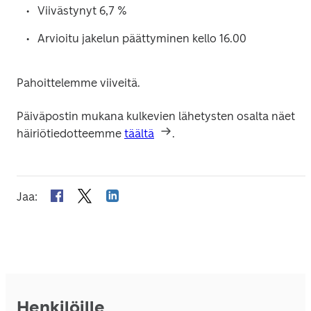
Viivästynyt 6,7 %
Arvioitu jakelun päättyminen kello 16.00
Pahoittelemme viiveitä.
Päiväpostin mukana kulkevien lähetysten osalta näet 
häiriötiedotteemme 
täältä
.
Jaa
:
Henkilöille