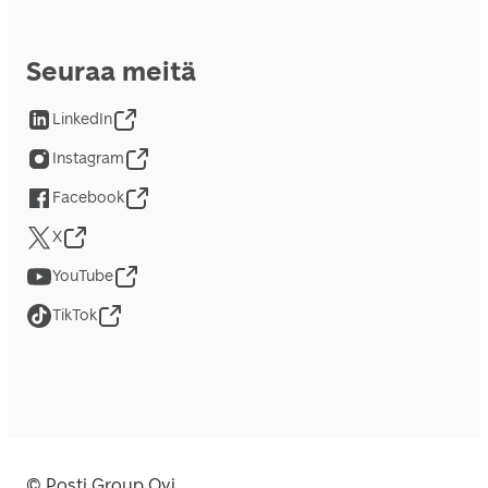
Seuraa meitä
LinkedIn
Instagram
Facebook
X
YouTube
TikTok
© Posti Group Oyj