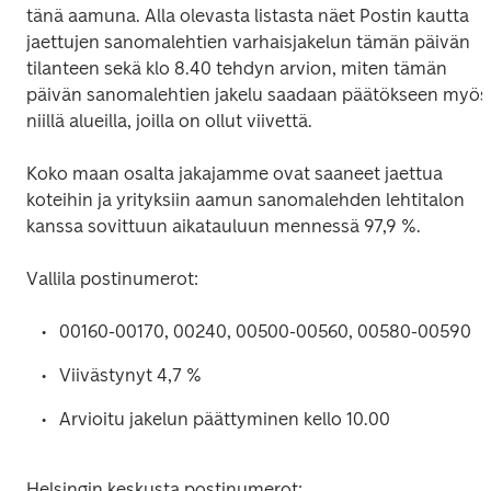
tänä aamuna. Alla olevasta listasta näet Postin kautta 
jaettujen sanomalehtien varhaisjakelun tämän päivän 
tilanteen sekä klo 8.40 tehdyn arvion, miten tämän 
päivän sanomalehtien jakelu saadaan päätökseen myös 
niillä alueilla, joilla on ollut viivettä.
Koko maan osalta jakajamme ovat saaneet jaettua 
koteihin ja yrityksiin aamun sanomalehden lehtitalon 
kanssa sovittuun aikatauluun mennessä 97,9 %.
Vallila postinumerot:
00160-00170, 00240, 00500-00560, 00580-00590
Viivästynyt 4,7 %
Arvioitu jakelun päättyminen kello 10.00
Helsingin keskusta postinumerot: