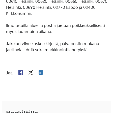
00610 Helsinki, 00620 Helsinki, 00660 Helsinki, 00670 
Helsinki, 00690 Helsinki, 02770 Espoo ja 02400 
Kirkkonummi.
Ilmoitetuilla alueilla postia jaetaan poikkeuksellisesti 
myös lauantaina aikana.
Jakelun viive koskee kirjeitä, päiväpostin mukana 
jaettavia lehtiä sekä markkinointilähetyksiä.
Jaa
:
Henkilöille