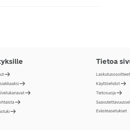
tyksille
Tietoa si
lut
Laskutusosoitteet
asiakkaaksi
Käyttöehdot
alvelukanavat
Tietosuoja
ohtaista
Saavutettavuusse
Evästeasetukset
astuki