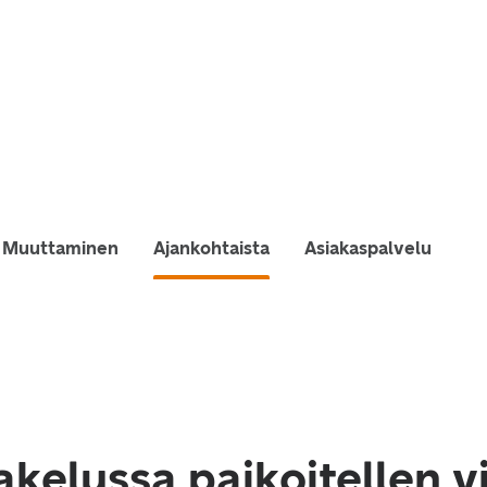
Muuttaminen
Ajankohtaista
Asiakaspalvelu
akelussa paikoitellen v