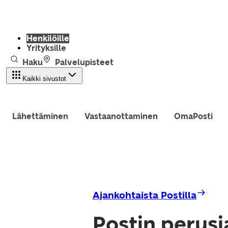
Henkilöille
Yrityksille
Haku
Palvelupisteet
Kaikki sivustot
Lähettäminen
Vastaanottaminen
OmaPosti
Ajankohtaista Postilla
Postin perusj