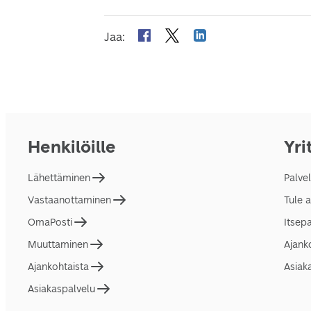
Jaa
:
Henkilöille
Yri
Lähettäminen
Palve
Vastaanottaminen
Tule 
OmaPosti
Itsep
Muuttaminen
Ajank
Ajankohtaista
Asiak
Asiakaspalvelu