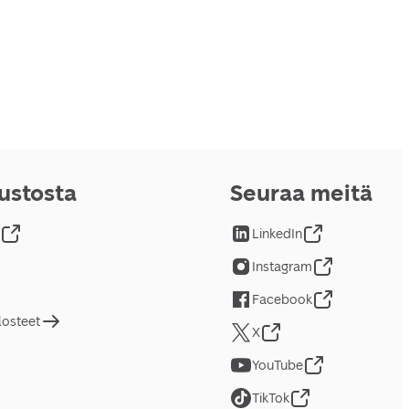
vustosta
Seuraa meitä
LinkedIn
Instagram
Facebook
losteet
X
YouTube
TikTok