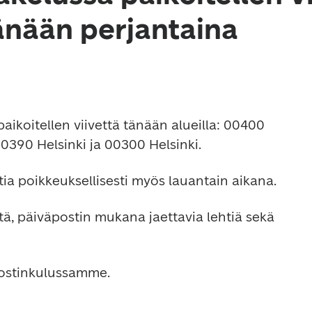
änään perjantaina
aikoitellen viivettä tänään alueilla: 00400 
00390 Helsinki ja 00300 Helsinki.
stia poikkeuksellisesti myös lauantain aikana.
itä, päiväpostin mukana jaettavia lehtiä sekä 
postinkulussamme.