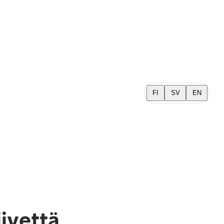
FI
SV
EN
iivettä