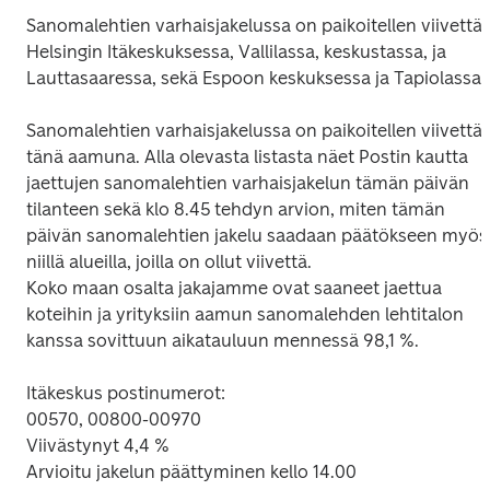
Sanomalehtien varhaisjakelussa on paikoitellen viivettä 
Helsingin Itäkeskuksessa, Vallilassa, keskustassa, ja 
Lauttasaaressa, sekä Espoon keskuksessa ja Tapiolassa.

Sanomalehtien varhaisjakelussa on paikoitellen viivettä 
tänä aamuna. Alla olevasta listasta näet Postin kautta 
jaettujen sanomalehtien varhaisjakelun tämän päivän 
tilanteen sekä klo 8.45 tehdyn arvion, miten tämän 
päivän sanomalehtien jakelu saadaan päätökseen myös 
niillä alueilla, joilla on ollut viivettä.

Koko maan osalta jakajamme ovat saaneet jaettua 
koteihin ja yrityksiin aamun sanomalehden lehtitalon 
kanssa sovittuun aikatauluun mennessä 98,1 %.

Itäkeskus postinumerot:

00570, 00800-00970

Viivästynyt 4,4 %

Arvioitu jakelun päättyminen kello 14.00
