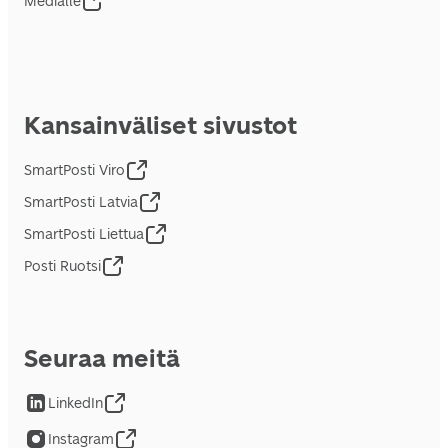
Medialle
Kansainväliset sivustot
SmartPosti Viro
SmartPosti Latvia
SmartPosti Liettua
Posti Ruotsi
Seuraa meitä
LinkedIn
Instagram