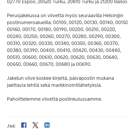
02770 Espoo, 20520 Turku, 20810 Turku ja 21200 Raisio.
Perusjakelussa on viivettä myös seuraavilla Helsingin 
postinumeroalueilla: 00100, 00120, 00130, 00140, 00150, 
00160, 00170, 00180, 00190, 00200, 00210, 00220, 
00240, 00250, 00260, 00270, 00280, 00290, 00300, 
00310, 00320, 00330, 00340, 00350, 00360, 00370, 
00380, 00390, 00400, 00410, 00420, 00430, 00440, 
00510, 00600, 00610, 00620, 00620, 00630, 00640, 
00650, 00660, 00670, 00680 ja 00690.
Jakelun viive koskee kirjeitä, päiväpostin mukana 
jaettavia lehtiä sekä markkinointilähetyksiä.
Pahoittelemme viivettä postinkulussamme.
Jaa
: