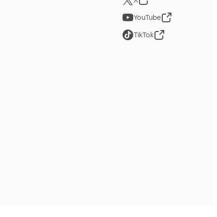
X
YouTube
TikTok