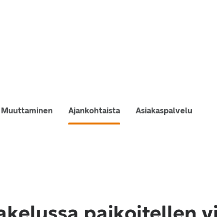
Muuttaminen
Ajankohtaista
Asiakaspalvelu
akelussa paikoitellen v