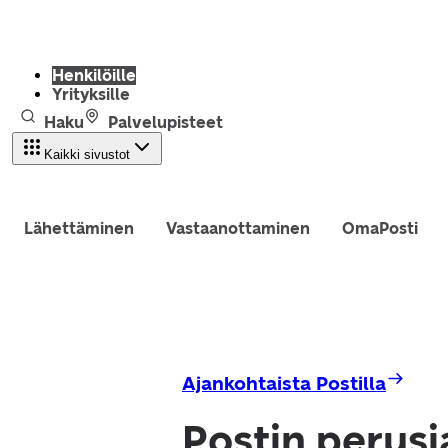
Henkilöille
Yrityksille
Haku
Palvelupisteet
Kaikki sivustot
Lähettäminen
Vastaanottaminen
OmaPosti
Ajankohtaista Postilla
Postin perusj