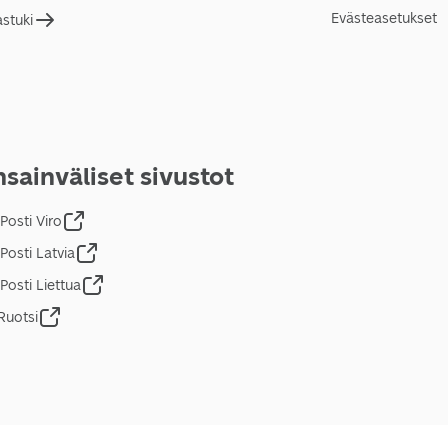
Evästeasetukset
astuki
sainväliset sivustot
Posti Viro
Posti Latvia
Posti Liettua
Ruotsi