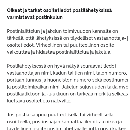
Oikeat ja tarkat osoitetiedot postilähetyksissä 
varmistavat postinkulun
Postinlajittelun ja jakelun toimivuuden kannalta on 
tärkeää, että lähetyksissä on täydelliset vastaanottaja- ja
osoitetiedot. Virheellinen tai puutteellinen osoite 
vaikeuttaa ja hidastaa postinlajittelua ja jakelua.
Postilähetyksessä on hyvä näkyä seuraavat tiedot: 
vastaanottajan nimi, kadun tai tien nimi, talon numero, 
portaan tunnus ja huoneiston numero sekä postinumero
ja postitoimipaikan nimi. Jakelun sujuvuuden takia myös
postilaatikkoon ja -luukkuun on tärkeää merkitä selkeästi
luettava osoitetieto näkyville.
Jos postia saapuu puutteellisella tai virheellisellä 
osoitteella, postinsaajan kannattaa ilmoittaa oikea ja 
täydellinen osoite postin lähettäjälle, jotta posti kulkee 