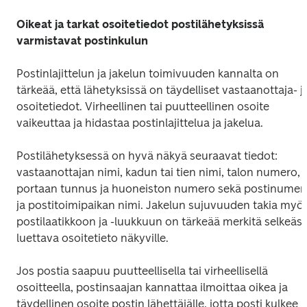
Oikeat ja tarkat osoitetiedot postilähetyksissä 
varmistavat postinkulun
Postinlajittelun ja jakelun toimivuuden kannalta on 
tärkeää, että lähetyksissä on täydelliset vastaanottaja- ja
osoitetiedot. Virheellinen tai puutteellinen osoite 
vaikeuttaa ja hidastaa postinlajittelua ja jakelua.
Postilähetyksessä on hyvä näkyä seuraavat tiedot: 
vastaanottajan nimi, kadun tai tien nimi, talon numero, 
portaan tunnus ja huoneiston numero sekä postinumero
ja postitoimipaikan nimi. Jakelun sujuvuuden takia myös
postilaatikkoon ja -luukkuun on tärkeää merkitä selkeästi
luettava osoitetieto näkyville.
Jos postia saapuu puutteellisella tai virheellisellä 
osoitteella, postinsaajan kannattaa ilmoittaa oikea ja 
täydellinen osoite postin lähettäjälle, jotta posti kulkee 