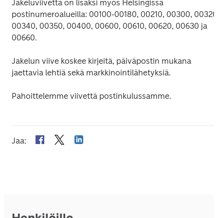
Jakeluviivettä on lisäksi myös Helsingissä 
postinumeroalueilla: 00100-00180, 00210, 00300, 00320,
00340, 00350, 00400, 00600, 00610, 00620, 00630 ja 
00660.
Jakelun viive koskee kirjeitä, päiväpostin mukana 
jaettavia lehtiä sekä markkinointilähetyksiä.
Pahoittelemme viivettä postinkulussamme.
Jaa
:
Henkilöille