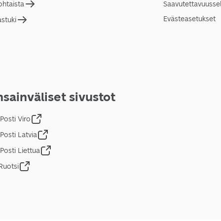
ohtaista
Saavutettavuusse
Evästeasetukset
astuki
sainväliset sivustot
Posti Viro
Posti Latvia
Posti Liettua
Ruotsi