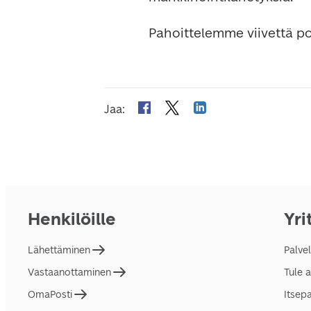
Pahoittelemme viivettä p
Jaa
:
Henkilöille
Yri
Lähettäminen
Palve
Vastaanottaminen
Tule 
OmaPosti
Itsep