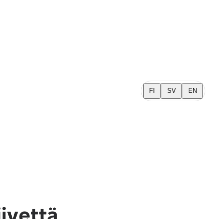
FI
SV
EN
iivettä