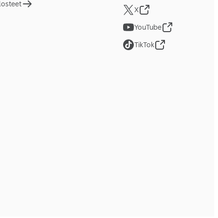
losteet
X
YouTube
TikTok