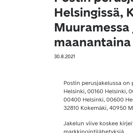
Helsingissä, 
Muuramessa j
maanantaina
30.8.2021
Postin perusjakelussa on p
Helsinki, 00160 Helsinki, 0
00400 Helsinki, 00600 Hel
32810 Kokemäki, 40950 Mu
Jakelun viive koskee kirje
markkinointilähetyksiä.