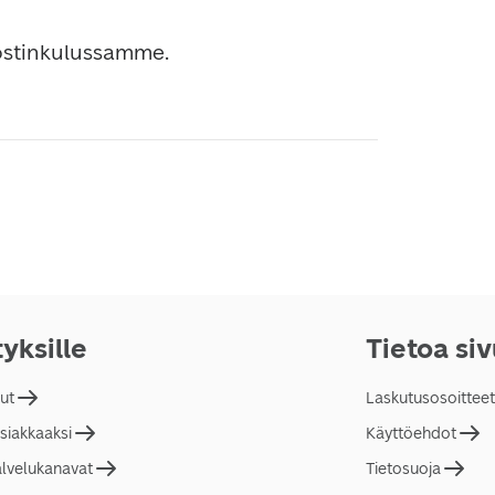
ostinkulussamme.
tyksille
Tietoa si
lut
Laskutusosoitteet
asiakkaaksi
Käyttöehdot
alvelukanavat
Tietosuoja