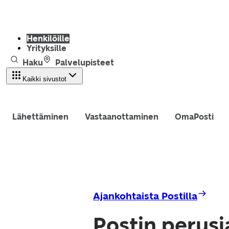
Henkilöille
Yrityksille
Haku
Palvelupisteet
Kaikki sivustot
Lähettäminen
Vastaanottaminen
OmaPosti
Ajankohtaista Postilla
Postin perusj