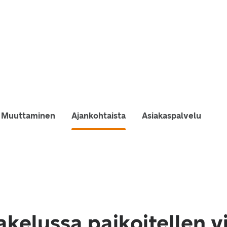
Muuttaminen
Ajankohtaista
Asiakaspalvelu
akelussa paikoitellen v