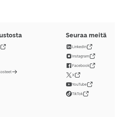
vustosta
Seuraa meitä
LinkedIn
Instagram
Facebook
losteet
X
YouTube
TikTok