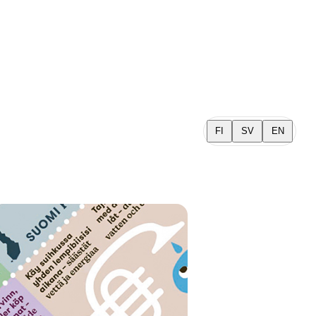
FI
SV
EN