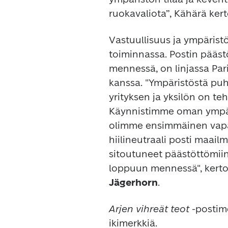
ruokavaliota”, Kähärä kert
Vastuullisuus ja ympäristöa
toiminnassa. Postin pääst
mennessä, on linjassa Pari
kanssa. "Ympäristöstä puh
yrityksen ja yksilön on te
Käynnistimme oman ympär
olimme ensimmäinen vapa
hiilineutraali posti maail
sitoutuneet päästöttömii
loppuun mennessä", kertoo
Jägerhorn
. 
Arjen vihreät teot
 -postim
ikimerkkiä.