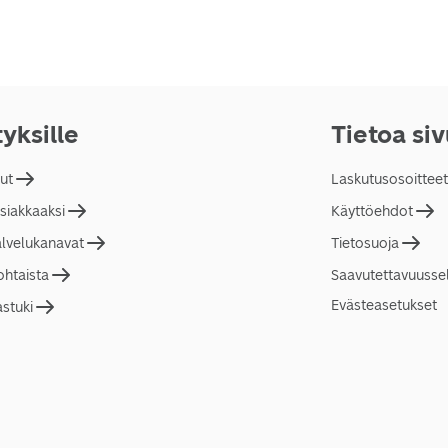
tyksille
Tietoa si
lut
Laskutusosoitteet
asiakkaaksi
Käyttöehdot
alvelukanavat
Tietosuoja
ohtaista
Saavutettavuusse
Evästeasetukset
astuki