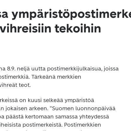
sa ympäristöpostimerke
vihreisiin tekoihin
na 8.9. neljä uutta postimerkkijulkaisua, joissa 
ostimerkkiä. Tärkeänä merkkien 
ihreät teot.
rkeissä on kuusi selkeää ympäristöä 
n jokaisen arkeen. ”Suomen luonnonpäivää 
noa päästä kertomaan samassa yhteydessä 
heisista postimerkeistä. Postimerkkien 